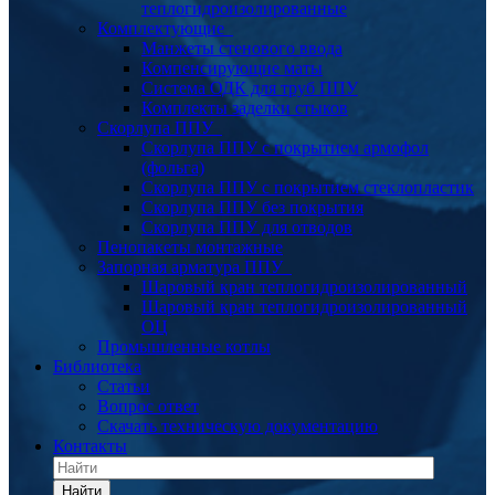
теплогидроизолированные
Комплектующие
Манжеты стенового ввода
Компенсирующие маты
Система ОДК для труб ППУ
Комплекты заделки стыков
Скорлупа ППУ
Скорлупа ППУ с покрытием армофол
(фольга)
Скорлупа ППУ с покрытием стеклопластик
Скорлупа ППУ без покрытия
Скорлупа ППУ для отводов
Пенопакеты монтажные
Запорная арматура ППУ
Шаровый кран теплогидроизолированный
Шаровый кран теплогидроизолированный
ОЦ
Промышленные котлы
Библиотека
Статьи
Вопрос ответ
Скачать техническую документацию
Контакты
Найти