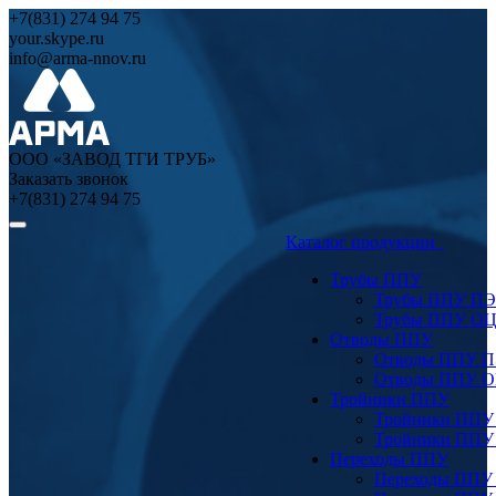
+7(831) 274 94 75
your.skype.ru
info@arma-nnov.ru
ООО «ЗАВОД ТГИ ТРУБ»
Заказать звонок
+7(831) 274 94 75
Каталог продукции
Трубы ППУ
Трубы ППУ ПЭ
Трубы ППУ О
Отводы ППУ
Отводы ППУ 
Отводы ППУ 
Тройники ППУ
Тройники ППУ
Тройники ППУ
Переходы ППУ
Переходы ППУ