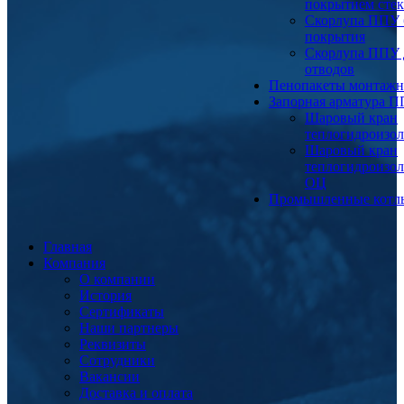
покрытием сте
Скорлупа ППУ 
покрытия
Скорлупа ППУ 
отводов
Пенопакеты монтаж
Запорная арматура 
Шаровый кран
теплогидроизо
Шаровый кран
теплогидроизо
ОЦ
Промышленные котл
Главная
Компания
О компании
История
Сертификаты
Наши партнеры
Реквизиты
Сотрудники
Вакансии
Доставка и оплата