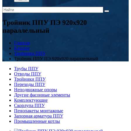
Тройник ППУ ПЭ 920x920
параллельный
Главная
Каталог
Тройники ППУ
Тройник ППУ ПЭ 920x920 параллельный
Трубы ППУ
Отводы ППУ
Тройники ППУ
Переходы ППУ
Неподвижные опоры
Другие фасонные элементы
Комплектующие
Скорлупа ППУ
Пенопакеты монтажные
Запорная арматура ППУ
Промышленные котлы