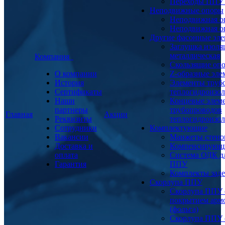
Переходы ППУ
Неподвижные опоры
Неподвижная о
Неподвижная о
Другие фасонные эл
Заглушка изоля
металлическая
Компания
Скользящие оп
О компании
Z-образные эл
История
Элементы труб
Сертификаты
теплогидроизо
Наши
Концевые элем
партнеры
трубопроводов
Главная
Акции
Реквизиты
теплогидроизо
Сотрудники
Комплектующие
Вакансии
Манжеты стено
Доставка и
Компенсирующ
оплата
Система ОДК дл
Гарантия
ППУ
Комплекты заде
Скорлупа ППУ
Скорлупа ППУ 
покрытием арм
(фольга)
Скорлупа ППУ 