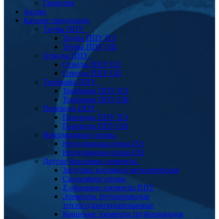
Гарантия
Акции
Каталог продукции
Трубы ППУ
Трубы ППУ ПЭ
Трубы ППУ ОЦ
Отводы ППУ
Отводы ППУ ПЭ
Отводы ППУ ОЦ
Тройники ППУ
Тройники ППУ ПЭ
Тройники ППУ ОЦ
Переходы ППУ
Переходы ППУ ПЭ
Переходы ППУ ОЦ
Неподвижные опоры
Неподвижная опора ПЭ
Неподвижная опора ОЦ
Другие фасонные элементы
Заглушка изоляции металлическая
Скользящие опоры
Z-образные элементы ППУ
Элементы трубопроводов
теплогидроизолированные
Концевые элементы трубопроводов