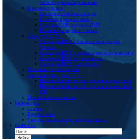
теплогидроизолированные
Комплектующие
Манжеты стенового ввода
Компенсирующие маты
Система ОДК для труб ППУ
Комплекты заделки стыков
Скорлупа ППУ
Скорлупа ППУ с покрытием армофол
(фольга)
Скорлупа ППУ с покрытием стеклопластик
Скорлупа ППУ без покрытия
Скорлупа ППУ для отводов
Пенопакеты монтажные
Запорная арматура ППУ
Шаровый кран теплогидроизолированный
Шаровый кран теплогидроизолированный
ОЦ
Промышленные котлы
Библиотека
Статьи
Вопрос ответ
Скачать техническую документацию
Контакты
Найти