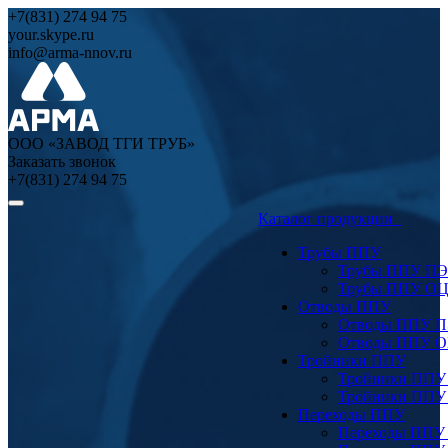
+7(831) 274 94 75
your.skype.ru
info@arma-nnov.ru
ООО «ЗАВОД ТГИ ТРУБ»
Заказать звонок
+7(831) 274 94 75
Каталог продукции
Трубы ППУ
Трубы ППУ ПЭ
Трубы ППУ О
Отводы ППУ
Отводы ППУ 
Отводы ППУ 
Тройники ППУ
Тройники ППУ
Тройники ППУ
Переходы ППУ
Переходы ППУ