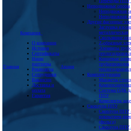
Переходы ППУ
Неподвижные опоры
Неподвижная о
Неподвижная о
Другие фасонные эл
Заглушка изоля
металлическая
Компания
Скользящие оп
О компании
Z-образные эл
История
Элементы труб
Сертификаты
теплогидроизо
Наши
Концевые элем
партнеры
трубопроводов
Главная
Акции
Реквизиты
теплогидроизо
Сотрудники
Комплектующие
Вакансии
Манжеты стено
Доставка и
Компенсирующ
оплата
Система ОДК дл
Гарантия
ППУ
Комплекты заде
Скорлупа ППУ
Скорлупа ППУ 
покрытием арм
(фольга)
Скорлупа ППУ 