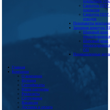
покрытием сте
Скорлупа ППУ 
покрытия
Скорлупа ППУ 
отводов
Пенопакеты монтаж
Запорная арматура 
Шаровый кран
теплогидроизо
Шаровый кран
теплогидроизо
ОЦ
Промышленные котл
Главная
Компания
О компании
История
Сертификаты
Наши партнеры
Реквизиты
Сотрудники
Вакансии
Доставка и оплата