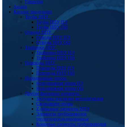
Гарантия
Акции
Каталог продукции
Трубы ППУ
Трубы ППУ ПЭ
Трубы ППУ ОЦ
Отводы ППУ
Отводы ППУ ПЭ
Отводы ППУ ОЦ
Тройники ППУ
Тройники ППУ ПЭ
Тройники ППУ ОЦ
Переходы ППУ
Переходы ППУ ПЭ
Переходы ППУ ОЦ
Неподвижные опоры
Неподвижная опора ПЭ
Неподвижная опора ОЦ
Другие фасонные элементы
Заглушка изоляции металлическая
Скользящие опоры
Z-образные элементы ППУ
Элементы трубопроводов
теплогидроизолированные
Концевые элементы трубопроводов