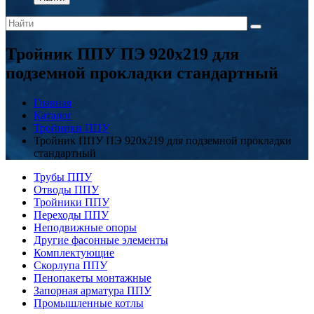
Тройник ППУ ПЭ 920x219 для
подземной прокладки стандартный
Главная
Каталог
Тройники ППУ
Тройник ППУ ПЭ 920x219 для подземной прокладки
стандартный
Трубы ППУ
Отводы ППУ
Тройники ППУ
Переходы ППУ
Неподвижные опоры
Другие фасонные элементы
Комплектующие
Скорлупа ППУ
Пенопакеты монтажные
Запорная арматура ППУ
Промышленные котлы