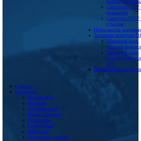
покрытием сте
Скорлупа ППУ 
покрытия
Скорлупа ППУ 
отводов
Пенопакеты монтаж
Запорная арматура 
Шаровый кран
теплогидроизо
Шаровый кран
теплогидроизо
ОЦ
Промышленные котл
Главная
Компания
О компании
История
Сертификаты
Наши партнеры
Реквизиты
Сотрудники
Вакансии
Доставка и оплата