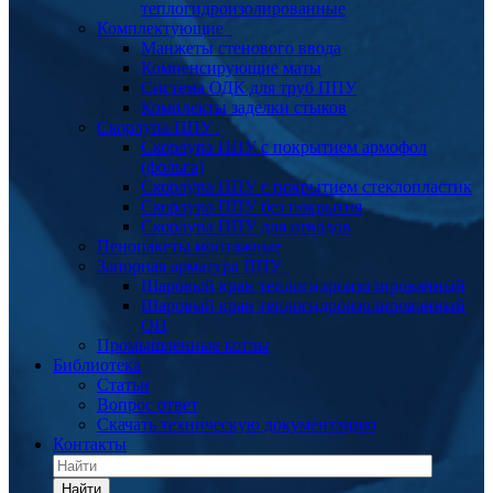
теплогидроизолированные
Комплектующие
Манжеты стенового ввода
Компенсирующие маты
Система ОДК для труб ППУ
Комплекты заделки стыков
Скорлупа ППУ
Скорлупа ППУ с покрытием армофол
(фольга)
Скорлупа ППУ с покрытием стеклопластик
Скорлупа ППУ без покрытия
Скорлупа ППУ для отводов
Пенопакеты монтажные
Запорная арматура ППУ
Шаровый кран теплогидроизолированный
Шаровый кран теплогидроизолированный
ОЦ
Промышленные котлы
Библиотека
Статьи
Вопрос ответ
Скачать техническую документацию
Контакты
Найти