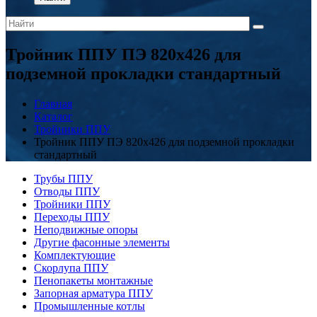
Тройник ППУ ПЭ 820x426 для
подземной прокладки стандартный
Главная
Каталог
Тройники ППУ
Тройник ППУ ПЭ 820x426 для подземной прокладки
стандартный
Трубы ППУ
Отводы ППУ
Тройники ППУ
Переходы ППУ
Неподвижные опоры
Другие фасонные элементы
Комплектующие
Скорлупа ППУ
Пенопакеты монтажные
Запорная арматура ППУ
Промышленные котлы