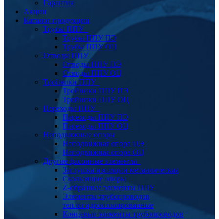
Гарантия
Акции
Каталог продукции
Трубы ППУ
Трубы ППУ ПЭ
Трубы ППУ ОЦ
Отводы ППУ
Отводы ППУ ПЭ
Отводы ППУ ОЦ
Тройники ППУ
Тройники ППУ ПЭ
Тройники ППУ ОЦ
Переходы ППУ
Переходы ППУ ПЭ
Переходы ППУ ОЦ
Неподвижные опоры
Неподвижная опора ПЭ
Неподвижная опора ОЦ
Другие фасонные элементы
Заглушка изоляции металлическая
Скользящие опоры
Z-образные элементы ППУ
Элементы трубопроводов
теплогидроизолированные
Концевые элементы трубопроводов