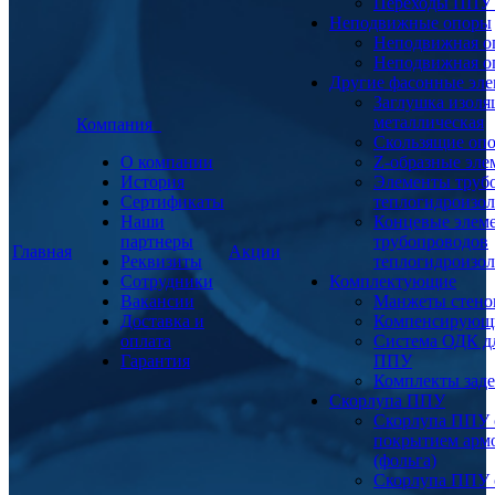
Переходы ППУ
Неподвижные опоры
Неподвижная о
Неподвижная о
Другие фасонные эл
Заглушка изоля
металлическая
Компания
Скользящие оп
О компании
Z-образные эл
История
Элементы труб
Сертификаты
теплогидроизо
Наши
Концевые элем
партнеры
трубопроводов
Главная
Акции
Реквизиты
теплогидроизо
Сотрудники
Комплектующие
Вакансии
Манжеты стено
Доставка и
Компенсирующ
оплата
Система ОДК дл
Гарантия
ППУ
Комплекты заде
Скорлупа ППУ
Скорлупа ППУ 
покрытием арм
(фольга)
Скорлупа ППУ 