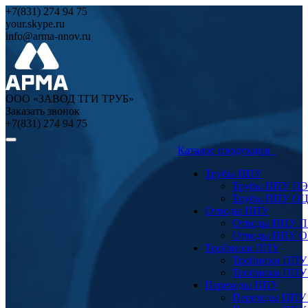
+7(831) 274 94 75
your.skype.ru
info@arma-nnov.ru
ООО «ЗАВОД ТГИ ТРУБ»
Заказать звонок
+7(831) 274 94 75
Каталог продукции
Трубы ППУ
Трубы ППУ ПЭ
Трубы ППУ О
Отводы ППУ
Отводы ППУ 
Отводы ППУ 
Тройники ППУ
Тройники ППУ
Тройники ППУ
Переходы ППУ
Переходы ППУ