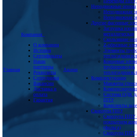
Переходы ППУ
Неподвижные опоры
Неподвижная о
Неподвижная о
Другие фасонные эл
Заглушка изоля
металлическая
Компания
Скользящие оп
О компании
Z-образные эл
История
Элементы труб
Сертификаты
теплогидроизо
Наши
Концевые элем
партнеры
трубопроводов
Главная
Акции
Реквизиты
теплогидроизо
Сотрудники
Комплектующие
Вакансии
Манжеты стено
Доставка и
Компенсирующ
оплата
Система ОДК дл
Гарантия
ППУ
Комплекты заде
Скорлупа ППУ
Скорлупа ППУ 
покрытием арм
(фольга)
Скорлупа ППУ 