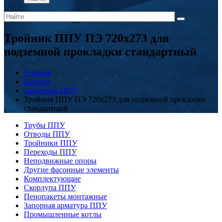
Тройник ППУ ПЭ 720x273 для
подземной прокладки стандартный
Главная
Каталог
Тройники ППУ
Тройник ППУ ПЭ 720x273 для подземной прокладки
стандартный
Трубы ППУ
Отводы ППУ
Тройники ППУ
Переходы ППУ
Неподвижные опоры
Другие фасонные элементы
Комплектующие
Скорлупа ППУ
Пенопакеты монтажные
Запорная арматура ППУ
Промышленные котлы