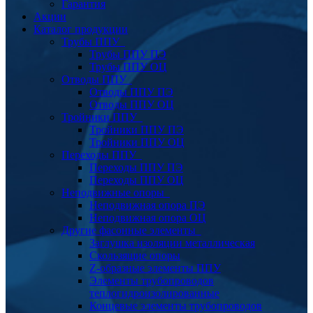
Гарантия
Акции
Каталог продукции
Трубы ППУ
Трубы ППУ ПЭ
Трубы ППУ ОЦ
Отводы ППУ
Отводы ППУ ПЭ
Отводы ППУ ОЦ
Тройники ППУ
Тройники ППУ ПЭ
Тройники ППУ ОЦ
Переходы ППУ
Переходы ППУ ПЭ
Переходы ППУ ОЦ
Неподвижные опоры
Неподвижная опора ПЭ
Неподвижная опора ОЦ
Другие фасонные элементы
Заглушка изоляции металлическая
Скользящие опоры
Z-образные элементы ППУ
Элементы трубопроводов
теплогидроизолированные
Концевые элементы трубопроводов