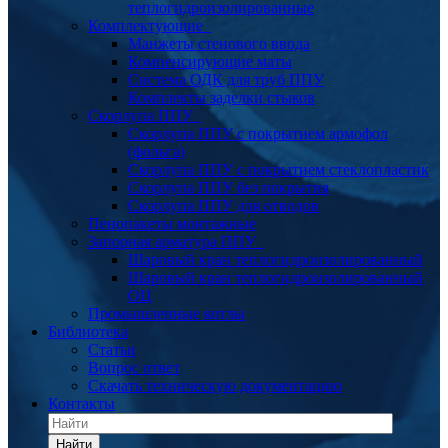
теплогидроизолированные
Комплектующие
Манжеты стенового ввода
Компенсирующие маты
Система ОДК для труб ППУ
Комплекты заделки стыков
Скорлупа ППУ
Скорлупа ППУ с покрытием армофол
(фольга)
Скорлупа ППУ с покрытием стеклопластик
Скорлупа ППУ без покрытия
Скорлупа ППУ для отводов
Пенопакеты монтажные
Запорная арматура ППУ
Шаровый кран теплогидроизолированный
Шаровый кран теплогидроизолированный
ОЦ
Промышленные котлы
Библиотека
Статьи
Вопрос ответ
Скачать техническую документацию
Контакты
Найти