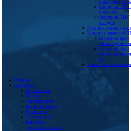
покрытием сте
Скорлупа ППУ 
покрытия
Скорлупа ППУ 
отводов
Пенопакеты монтаж
Запорная арматура 
Шаровый кран
теплогидроизо
Шаровый кран
теплогидроизо
ОЦ
Промышленные котл
Главная
Компания
О компании
История
Сертификаты
Наши партнеры
Реквизиты
Сотрудники
Вакансии
Доставка и оплата