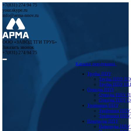
+7(831) 274 94 75
your.skype.ru
info@arma-nnov.ru
ООО «ЗАВОД ТГИ ТРУБ»
Заказать звонок
+7(831) 274 94 75
Каталог продукции
Трубы ППУ
Трубы ППУ ПЭ
Трубы ППУ О
Отводы ППУ
Отводы ППУ 
Отводы ППУ 
Тройники ППУ
Тройники ППУ
Тройники ППУ
Переходы ППУ
Переходы ППУ