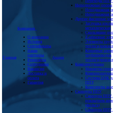
Переходы ППУ
Неподвижные опоры
Неподвижная о
Неподвижная о
Другие фасонные эл
Заглушка изоля
металлическая
Компания
Скользящие оп
О компании
Z-образные эл
История
Элементы труб
Сертификаты
теплогидроизо
Наши
Концевые элем
партнеры
трубопроводов
Главная
Акции
Реквизиты
теплогидроизо
Сотрудники
Комплектующие
Вакансии
Манжеты стено
Доставка и
Компенсирующ
оплата
Система ОДК дл
Гарантия
ППУ
Комплекты заде
Скорлупа ППУ
Скорлупа ППУ 
покрытием арм
(фольга)
Скорлупа ППУ 