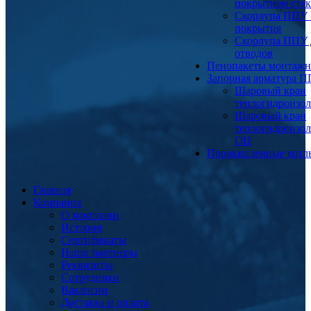
покрытием сте
Скорлупа ППУ 
покрытия
Скорлупа ППУ 
отводов
Пенопакеты монтаж
Запорная арматура 
Шаровый кран
теплогидроизо
Шаровый кран
теплогидроизо
ОЦ
Промышленные котл
Главная
Компания
О компании
История
Сертификаты
Наши партнеры
Реквизиты
Сотрудники
Вакансии
Доставка и оплата