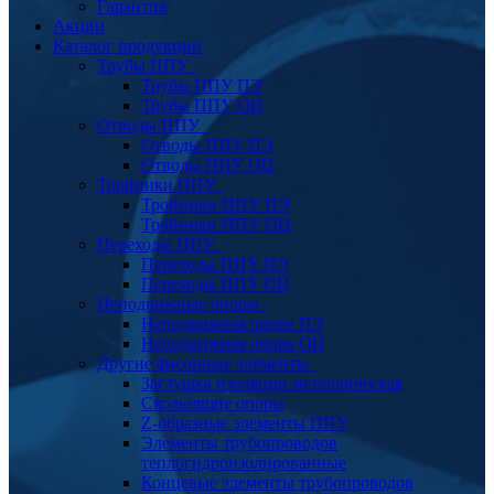
Гарантия
Акции
Каталог продукции
Трубы ППУ
Трубы ППУ ПЭ
Трубы ППУ ОЦ
Отводы ППУ
Отводы ППУ ПЭ
Отводы ППУ ОЦ
Тройники ППУ
Тройники ППУ ПЭ
Тройники ППУ ОЦ
Переходы ППУ
Переходы ППУ ПЭ
Переходы ППУ ОЦ
Неподвижные опоры
Неподвижная опора ПЭ
Неподвижная опора ОЦ
Другие фасонные элементы
Заглушка изоляции металлическая
Скользящие опоры
Z-образные элементы ППУ
Элементы трубопроводов
теплогидроизолированные
Концевые элементы трубопроводов