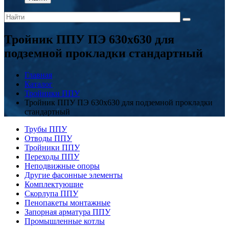
Тройник ППУ ПЭ 630x630 для
подземной прокладки стандартный
Главная
Каталог
Тройники ППУ
Тройник ППУ ПЭ 630x630 для подземной прокладки
стандартный
Трубы ППУ
Отводы ППУ
Тройники ППУ
Переходы ППУ
Неподвижные опоры
Другие фасонные элементы
Комплектующие
Скорлупа ППУ
Пенопакеты монтажные
Запорная арматура ППУ
Промышленные котлы