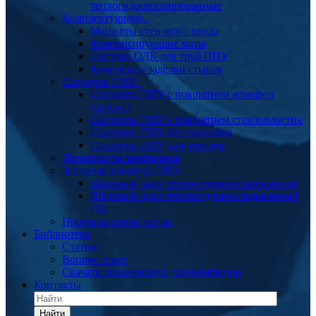
теплогидроизолированные
Комплектующие
Манжеты стенового ввода
Компенсирующие маты
Система ОДК для труб ППУ
Комплекты заделки стыков
Скорлупа ППУ
Скорлупа ППУ с покрытием армофол
(фольга)
Скорлупа ППУ с покрытием стеклопластик
Скорлупа ППУ без покрытия
Скорлупа ППУ для отводов
Пенопакеты монтажные
Запорная арматура ППУ
Шаровый кран теплогидроизолированный
Шаровый кран теплогидроизолированный
ОЦ
Промышленные котлы
Библиотека
Статьи
Вопрос ответ
Скачать техническую документацию
Контакты
Найти