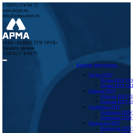
+7(831) 274 94 75
your.skype.ru
info@arma-nnov.ru
ООО «ЗАВОД ТГИ ТРУБ»
Заказать звонок
+7(831) 274 94 75
Каталог продукции
Трубы ППУ
Трубы ППУ ПЭ
Трубы ППУ О
Отводы ППУ
Отводы ППУ 
Отводы ППУ 
Тройники ППУ
Тройники ППУ
Тройники ППУ
Переходы ППУ
Переходы ППУ