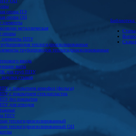
 ППУ ОЦ
поры
ая опора ПЭ
ая опора ОЦ
Библиотек
е элементы
золяции металлическая
Стать
е опоры
Вопро
е элементы ППУ
Скача
трубопроводов теплогидроизолированные
элементы трубопроводов теплогидроизолированные
тенового ввода
ующие маты
ДК для труб ППУ
заделки стыков
ППУ с покрытием армофол (фольга)
ППУ с покрытием стеклопластик
ППУ без покрытия
ППУ для отводов
тажные
ура ППУ
ран теплогидроизолированный
ран теплогидроизолированный ОЦ
котлы