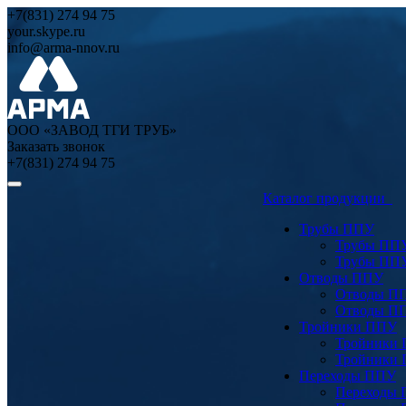
+7(831) 274 94 75
your.skype.ru
info@arma-nnov.ru
ООО «ЗАВОД ТГИ ТРУБ»
Заказать звонок
+7(831) 274 94 75
Каталог продукции
Трубы ППУ
Трубы ПП
Трубы ПП
Отводы ППУ
Отводы П
Отводы П
Тройники ППУ
Тройники
Тройники
Переходы ППУ
Переходы