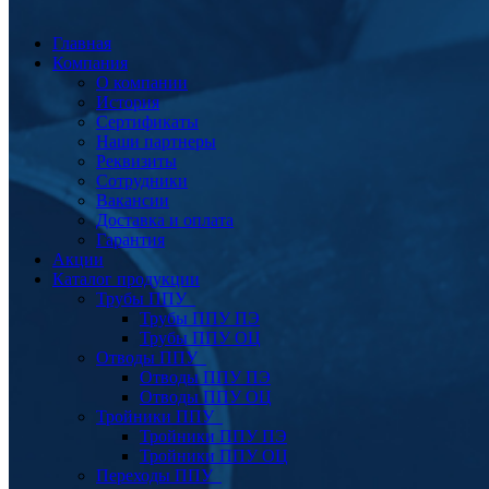
Главная
Компания
О компании
История
Сертификаты
Наши партнеры
Реквизиты
Сотрудники
Вакансии
Доставка и оплата
Гарантия
Акции
Каталог продукции
Трубы ППУ
Трубы ППУ ПЭ
Трубы ППУ ОЦ
Отводы ППУ
Отводы ППУ ПЭ
Отводы ППУ ОЦ
Тройники ППУ
Тройники ППУ ПЭ
Тройники ППУ ОЦ
Переходы ППУ