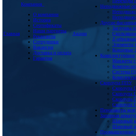
Переходы
Компания
Неподвижные о
Неподвижн
О компании
Неподвижн
История
Другие фасонны
Сертификаты
Заглушка и
Наши партнеры
Главная
Акции
Скользящи
Реквизиты
Z-образны
Сотрудники
Элементы 
Вакансии
Концевые 
Доставка и оплата
Комплектующие
Гарантия
Манжеты с
Компенсир
Система О
Комплекты 
Скорлупа ППУ
Скорлупа 
Скорлупа 
Скорлупа 
Скорлупа 
Пенопакеты мон
Запорная армат
Шаровый к
Шаровый к
Промышленные 