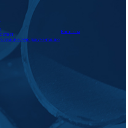
а
и
Контакты
с ответ
ть техническую документацию