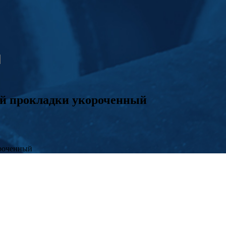
ой прокладки укороченный
роченный