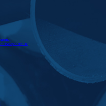
ванные
роизолированные
)
Ц