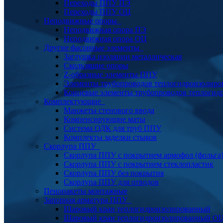
Переходы ППУ ПЭ
Переходы ППУ ОЦ
Неподвижные опоры
Неподвижная опора ПЭ
Неподвижная опора ОЦ
Другие фасонные элементы
Заглушка изоляции металлическая
Скользящие опоры
Z-образные элементы ППУ
Элементы трубопроводов теплогидроизолиро
Концевые элементы трубопроводов теплогид
Комплектующие
Манжеты стенового ввода
Компенсирующие маты
Система ОДК для труб ППУ
Комплекты заделки стыков
Скорлупа ППУ
Скорлупа ППУ с покрытием армофол (фольга
Скорлупа ППУ с покрытием стеклопластик
Скорлупа ППУ без покрытия
Скорлупа ППУ для отводов
Пенопакеты монтажные
Запорная арматура ППУ
Шаровый кран теплогидроизолированный
Шаровый кран теплогидроизолированный О