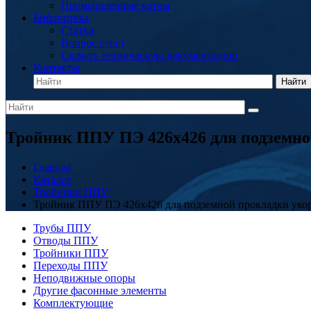
Промышленные котлы
Библиотека
Статьи
Вопрос ответ
Скачать техническую документацию
Контакты
Найти
Тройник ППУ ПЭ 426x426 для подземн
Главная
Каталог
Тройники ППУ
Тройник ППУ ПЭ 426x426 для подземной прокладки уко
Трубы ППУ
Отводы ППУ
Тройники ППУ
Переходы ППУ
Неподвижные опоры
Другие фасонные элементы
Комплектующие