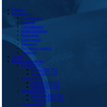
Главная
Компания
О компании
История
Сертификаты
Наши партнеры
Реквизиты
Сотрудники
Вакансии
Доставка и оплата
Гарантия
Акции
Каталог продукции
Трубы ППУ
Трубы ППУ ПЭ
Трубы ППУ ОЦ
Отводы ППУ
Отводы ППУ ПЭ
Отводы ППУ ОЦ
Тройники ППУ
Тройники ППУ ПЭ
Тройники ППУ ОЦ
Переходы ППУ