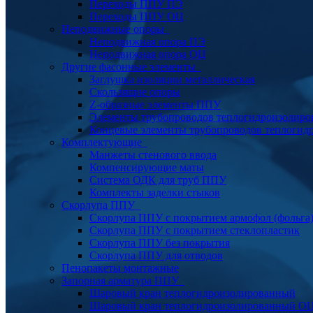
Переходы ППУ ПЭ
Переходы ППУ ОЦ
Неподвижные опоры
Неподвижная опора ПЭ
Неподвижная опора ОЦ
Другие фасонные элементы
Заглушка изоляции металлическая
Скользящие опоры
Z-образные элементы ППУ
Элементы трубопроводов теплогидроизолиро
Концевые элементы трубопроводов теплогид
Комплектующие
Манжеты стенового ввода
Компенсирующие маты
Система ОДК для труб ППУ
Комплекты заделки стыков
Скорлупа ППУ
Скорлупа ППУ с покрытием армофол (фольга
Скорлупа ППУ с покрытием стеклопластик
Скорлупа ППУ без покрытия
Скорлупа ППУ для отводов
Пенопакеты монтажные
Запорная арматура ППУ
Шаровый кран теплогидроизолированный
Шаровый кран теплогидроизолированный О