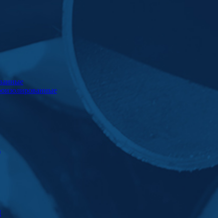
ванные
роизолированные
)
Ц