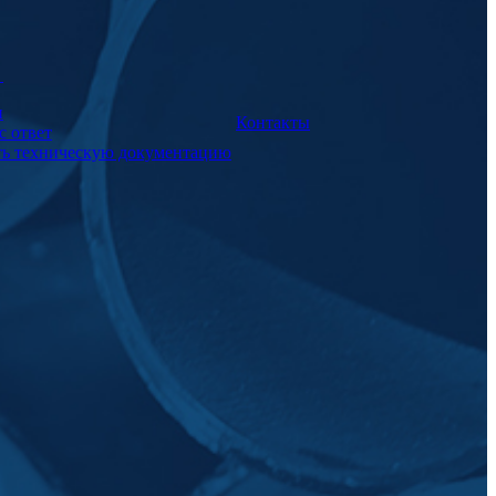
а
и
Контакты
с ответ
ть техническую документацию