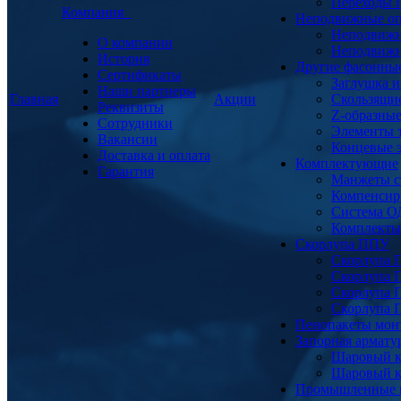
Переходы
Компания
Неподвижные о
Неподвижн
О компании
Неподвижн
История
Другие фасонны
Сертификаты
Заглушка и
Наши партнеры
Главная
Акции
Скользящи
Реквизиты
Z-образны
Сотрудники
Элементы 
Вакансии
Концевые 
Доставка и оплата
Комплектующие
Гарантия
Манжеты с
Компенсир
Система О
Комплекты 
Скорлупа ППУ
Скорлупа 
Скорлупа 
Скорлупа 
Скорлупа 
Пенопакеты мон
Запорная армат
Шаровый к
Шаровый к
Промышленные 