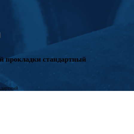
й прокладки стандартный
ндартный