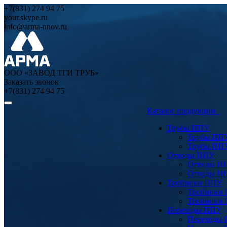
+7(831) 274 94 75
your.skype.ru
info@arma-nnov.ru
ООО «ЗАВОД ТГИ ТРУБ»
Заказать звонок
+7(831) 274 94 75
Каталог продукции
Трубы ППУ
Трубы ПП
Трубы ПП
Отводы ППУ
Отводы П
Отводы П
Тройники ППУ
Тройники
Тройники
Переходы ППУ
Переходы