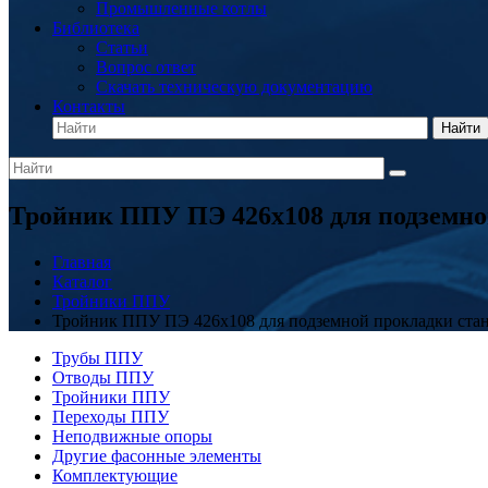
Промышленные котлы
Библиотека
Статьи
Вопрос ответ
Скачать техническую документацию
Контакты
Найти
Тройник ППУ ПЭ 426x108 для подземно
Главная
Каталог
Тройники ППУ
Тройник ППУ ПЭ 426x108 для подземной прокладки ста
Трубы ППУ
Отводы ППУ
Тройники ППУ
Переходы ППУ
Неподвижные опоры
Другие фасонные элементы
Комплектующие