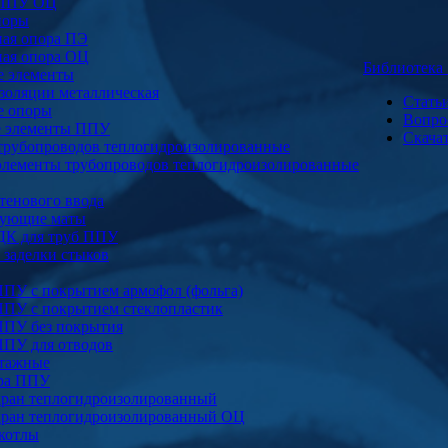
 ППУ ОЦ
поры
ая опора ПЭ
ая опора ОЦ
Библиотек
е элементы
золяции металлическая
Стать
е опоры
Вопро
е элементы ППУ
Скача
трубопроводов теплогидроизолированные
элементы трубопроводов теплогидроизолированные
тенового ввода
ующие маты
ДК для труб ППУ
заделки стыков
ППУ с покрытием армофол (фольга)
ППУ с покрытием стеклопластик
ППУ без покрытия
ППУ для отводов
тажные
ура ППУ
ран теплогидроизолированный
ран теплогидроизолированный ОЦ
котлы