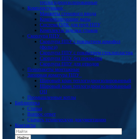
теплогидроизолированные
Комплектующие
Манжеты стенового ввода
Компенсирующие маты
Система ОДК для труб ППУ
Комплекты заделки стыков
Скорлупа ППУ
Скорлупа ППУ с покрытием армофол
(фольга)
Скорлупа ППУ с покрытием стеклопластик
Скорлупа ППУ без покрытия
Скорлупа ППУ для отводов
Пенопакеты монтажные
Запорная арматура ППУ
Шаровый кран теплогидроизолированный
Шаровый кран теплогидроизолированный
ОЦ
Промышленные котлы
Библиотека
Статьи
Вопрос ответ
Скачать техническую документацию
Контакты
Найти