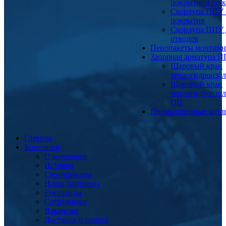
покрытием сте
Скорлупа ППУ 
покрытия
Скорлупа ППУ 
отводов
Пенопакеты монтаж
Запорная арматура 
Шаровый кран
теплогидроизо
Шаровый кран
теплогидроизо
ОЦ
Промышленные котл
Главная
Компания
О компании
История
Сертификаты
Наши партнеры
Реквизиты
Сотрудники
Вакансии
Доставка и оплата