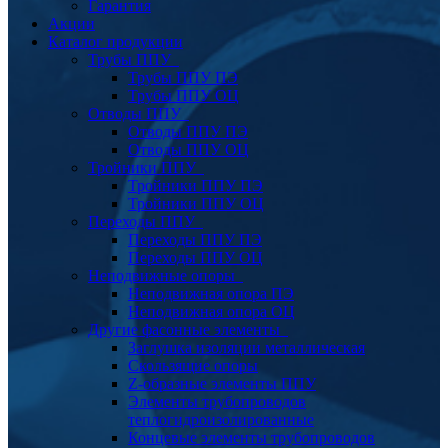
Гарантия
Акции
Каталог продукции
Трубы ППУ
Трубы ППУ ПЭ
Трубы ППУ ОЦ
Отводы ППУ
Отводы ППУ ПЭ
Отводы ППУ ОЦ
Тройники ППУ
Тройники ППУ ПЭ
Тройники ППУ ОЦ
Переходы ППУ
Переходы ППУ ПЭ
Переходы ППУ ОЦ
Неподвижные опоры
Неподвижная опора ПЭ
Неподвижная опора ОЦ
Другие фасонные элементы
Заглушка изоляции металлическая
Скользящие опоры
Z-образные элементы ППУ
Элементы трубопроводов
теплогидроизолированные
Концевые элементы трубопроводов