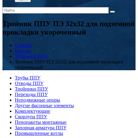
Тройник ППУ ПЭ 32x32 для подземной
прокладки укороченный
Главная
Каталог
Тройники ППУ
Тройник ППУ ПЭ 32x32 для подземной прокладки
укороченный
Трубы ППУ
Отводы ППУ
Тройники ППУ
Переходы ППУ
Неподвижные опоры
Другие фасонные элементы
Комплектующие
Скорлупа ППУ
Пенопакеты монтажные
Запорная арматура ППУ
Промышленные котлы