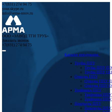
+7(831) 274 94 75
your.skype.ru
info@arma-nnov.ru
ООО «ЗАВОД ТГИ ТРУБ»
Заказать звонок
+7(831) 274 94 75
Каталог продукции
Трубы ППУ
Трубы ППУ ПЭ
Трубы ППУ О
Отводы ППУ
Отводы ППУ 
Отводы ППУ 
Тройники ППУ
Тройники ППУ
Тройники ППУ
Переходы ППУ
Переходы ППУ