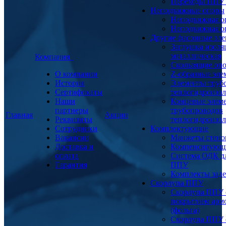
Переходы ППУ
Неподвижные опоры
Неподвижная о
Неподвижная о
Другие фасонные эл
Заглушка изоля
металлическая
Компания
Скользящие оп
О компании
Z-образные эл
История
Элементы труб
Сертификаты
теплогидроизо
Наши
Концевые элем
партнеры
трубопроводов
Главная
Акции
Реквизиты
теплогидроизо
Сотрудники
Комплектующие
Вакансии
Манжеты стено
Доставка и
Компенсирующ
оплата
Система ОДК дл
Гарантия
ППУ
Комплекты заде
Скорлупа ППУ
Скорлупа ППУ 
покрытием арм
(фольга)
Скорлупа ППУ 