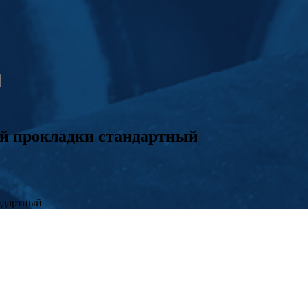
й прокладки стандартный
ндартный