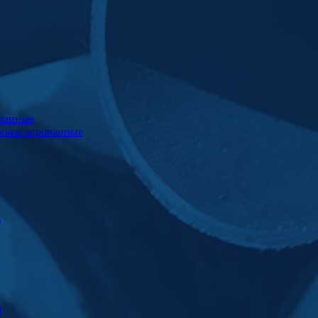
ванные
роизолированные
)
Ц