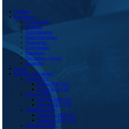
Главная
Компания
О компании
История
Сертификаты
Наши партнеры
Реквизиты
Сотрудники
Вакансии
Доставка и оплата
Гарантия
Акции
Каталог продукции
Трубы ППУ
Трубы ППУ ПЭ
Трубы ППУ ОЦ
Отводы ППУ
Отводы ППУ ПЭ
Отводы ППУ ОЦ
Тройники ППУ
Тройники ППУ ПЭ
Тройники ППУ ОЦ
Переходы ППУ