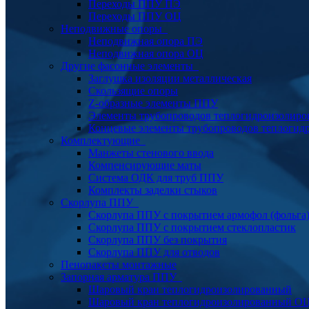
Переходы ППУ ПЭ
Переходы ППУ ОЦ
Неподвижные опоры
Неподвижная опора ПЭ
Неподвижная опора ОЦ
Другие фасонные элементы
Заглушка изоляции металлическая
Скользящие опоры
Z-образные элементы ППУ
Элементы трубопроводов теплогидроизолиро
Концевые элементы трубопроводов теплогид
Комплектующие
Манжеты стенового ввода
Компенсирующие маты
Система ОДК для труб ППУ
Комплекты заделки стыков
Скорлупа ППУ
Скорлупа ППУ с покрытием армофол (фольга
Скорлупа ППУ с покрытием стеклопластик
Скорлупа ППУ без покрытия
Скорлупа ППУ для отводов
Пенопакеты монтажные
Запорная арматура ППУ
Шаровый кран теплогидроизолированный
Шаровый кран теплогидроизолированный О