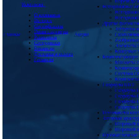
Переходы
Компания
Неподвижные о
Неподвижн
О компании
Неподвижн
История
Другие фасонны
Сертификаты
Заглушка и
Наши партнеры
Главная
Акции
Скользящи
Реквизиты
Z-образны
Сотрудники
Элементы 
Вакансии
Концевые 
Доставка и оплата
Комплектующие
Гарантия
Манжеты с
Компенсир
Система О
Комплекты 
Скорлупа ППУ
Скорлупа 
Скорлупа 
Скорлупа 
Скорлупа 
Пенопакеты мон
Запорная армат
Шаровый к
Шаровый к
Промышленные 