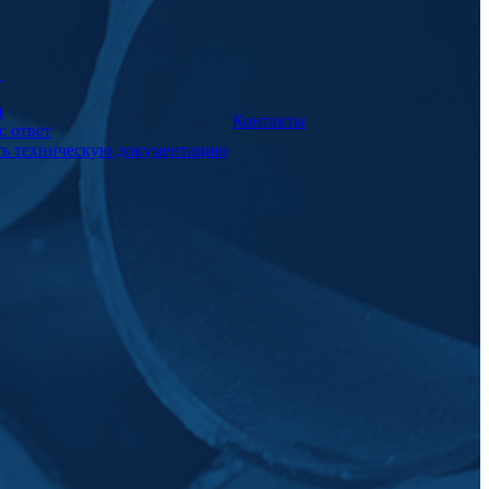
а
и
Контакты
с ответ
ть техническую документацию