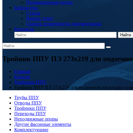
Промышленные котлы
Библиотека
Статьи
Вопрос ответ
Скачать техническую документацию
Контакты
Найти
Тройник ППУ ПЭ 273x219 для подземно
Главная
Каталог
Тройники ППУ
Тройник ППУ ПЭ 273x219 для подземной прокладки ста
Трубы ППУ
Отводы ППУ
Тройники ППУ
Переходы ППУ
Неподвижные опоры
Другие фасонные элементы
Комплектующие