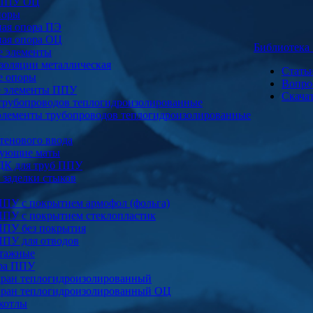
 ППУ ОЦ
поры
ая опора ПЭ
ая опора ОЦ
Библиотек
е элементы
золяции металлическая
Стать
е опоры
Вопро
е элементы ППУ
Скача
трубопроводов теплогидроизолированные
элементы трубопроводов теплогидроизолированные
тенового ввода
ующие маты
ДК для труб ППУ
заделки стыков
ППУ с покрытием армофол (фольга)
ППУ с покрытием стеклопластик
ППУ без покрытия
ППУ для отводов
тажные
ура ППУ
ран теплогидроизолированный
ран теплогидроизолированный ОЦ
котлы