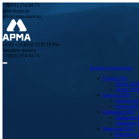
+7(831) 274 94 75
your.skype.ru
info@arma-nnov.ru
ООО «ЗАВОД ТГИ ТРУБ»
Заказать звонок
+7(831) 274 94 75
Каталог продукции
Трубы ППУ
Трубы ПП
Трубы ПП
Отводы ППУ
Отводы П
Отводы П
Тройники ППУ
Тройники
Тройники
Переходы ППУ
Переходы