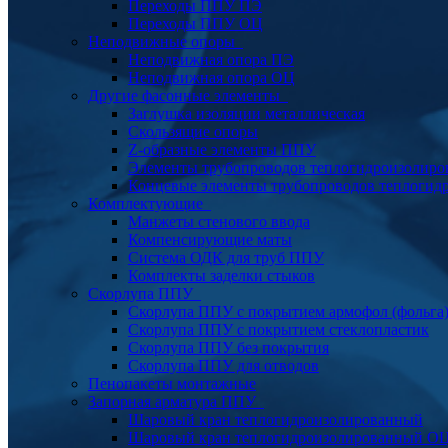
Переходы ППУ ПЭ
Переходы ППУ ОЦ
Неподвижные опоры
Неподвижная опора ПЭ
Неподвижная опора ОЦ
Другие фасонные элементы
Заглушка изоляции металлическая
Скользящие опоры
Z-образные элементы ППУ
Элементы трубопроводов теплогидроизолиро
Концевые элементы трубопроводов теплогид
Комплектующие
Манжеты стенового ввода
Компенсирующие маты
Система ОДК для труб ППУ
Комплекты заделки стыков
Скорлупа ППУ
Скорлупа ППУ с покрытием армофол (фольга
Скорлупа ППУ с покрытием стеклопластик
Скорлупа ППУ без покрытия
Скорлупа ППУ для отводов
Пенопакеты монтажные
Запорная арматура ППУ
Шаровый кран теплогидроизолированный
Шаровый кран теплогидроизолированный О