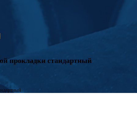
ой прокладки стандартный
андартный