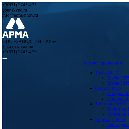
+7(831) 274 94 75
your.skype.ru
info@arma-nnov.ru
ООО «ЗАВОД ТГИ ТРУБ»
Заказать звонок
+7(831) 274 94 75
Каталог продукции
Трубы ППУ
Трубы ПП
Трубы ПП
Отводы ППУ
Отводы П
Отводы П
Тройники ППУ
Тройники
Тройники
Переходы ППУ
Переходы