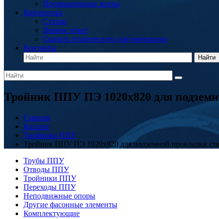
Промышленные котлы
Библиотека
Статьи
Вопрос ответ
Скачать техническую документацию
Контакты
Найти
Тройник ППУ ПЭ 1020x820 для подземн
Главная
Каталог
Тройники ППУ
Тройник ППУ ПЭ 1020x820 для подземной прокладки ст
Трубы ППУ
Отводы ППУ
Тройники ППУ
Переходы ППУ
Неподвижные опоры
Другие фасонные элементы
Комплектующие