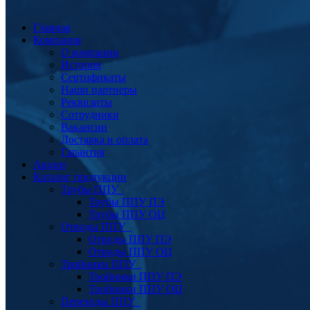
Главная
Компания
О компании
История
Сертификаты
Наши партнеры
Реквизиты
Сотрудники
Вакансии
Доставка и оплата
Гарантия
Акции
Каталог продукции
Трубы ППУ
Трубы ППУ ПЭ
Трубы ППУ ОЦ
Отводы ППУ
Отводы ППУ ПЭ
Отводы ППУ ОЦ
Тройники ППУ
Тройники ППУ ПЭ
Тройники ППУ ОЦ
Переходы ППУ