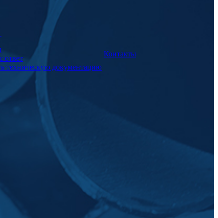
а
и
Контакты
с ответ
ть техническую документацию