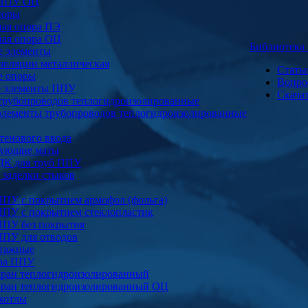
 ППУ ОЦ
поры
ая опора ПЭ
ая опора ОЦ
Библиотек
е элементы
золяции металлическая
Стать
е опоры
Вопро
е элементы ППУ
Скача
трубопроводов теплогидроизолированные
элементы трубопроводов теплогидроизолированные
тенового ввода
ующие маты
ДК для труб ППУ
заделки стыков
ППУ с покрытием армофол (фольга)
ППУ с покрытием стеклопластик
ППУ без покрытия
ППУ для отводов
тажные
ура ППУ
ран теплогидроизолированный
ран теплогидроизолированный ОЦ
котлы