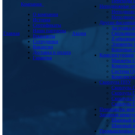
Переходы
Компания
Неподвижные о
Неподвижн
О компании
Неподвижн
История
Другие фасонны
Сертификаты
Заглушка и
Наши партнеры
Главная
Акции
Скользящи
Реквизиты
Z-образны
Сотрудники
Элементы 
Вакансии
Концевые 
Доставка и оплата
Комплектующие
Гарантия
Манжеты с
Компенсир
Система О
Комплекты 
Скорлупа ППУ
Скорлупа 
Скорлупа 
Скорлупа 
Скорлупа 
Пенопакеты мон
Запорная армат
Шаровый к
Шаровый к
Промышленные 