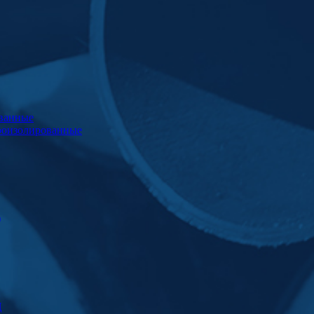
ванные
роизолированные
)
Ц