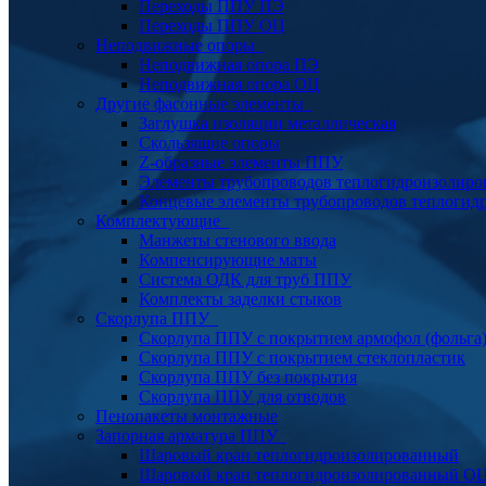
Переходы ППУ ПЭ
Переходы ППУ ОЦ
Неподвижные опоры
Неподвижная опора ПЭ
Неподвижная опора ОЦ
Другие фасонные элементы
Заглушка изоляции металлическая
Скользящие опоры
Z-образные элементы ППУ
Элементы трубопроводов теплогидроизолиро
Концевые элементы трубопроводов теплогид
Комплектующие
Манжеты стенового ввода
Компенсирующие маты
Система ОДК для труб ППУ
Комплекты заделки стыков
Скорлупа ППУ
Скорлупа ППУ с покрытием армофол (фольга
Скорлупа ППУ с покрытием стеклопластик
Скорлупа ППУ без покрытия
Скорлупа ППУ для отводов
Пенопакеты монтажные
Запорная арматура ППУ
Шаровый кран теплогидроизолированный
Шаровый кран теплогидроизолированный О