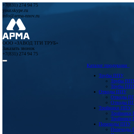
+7(831) 274 94 75
your.skype.ru
info@arma-nnov.ru
ООО «ЗАВОД ТГИ ТРУБ»
Заказать звонок
+7(831) 274 94 75
Каталог продукции
Трубы ППУ
Трубы ПП
Трубы ПП
Отводы ППУ
Отводы П
Отводы П
Тройники ППУ
Тройники
Тройники
Переходы ППУ
Переходы