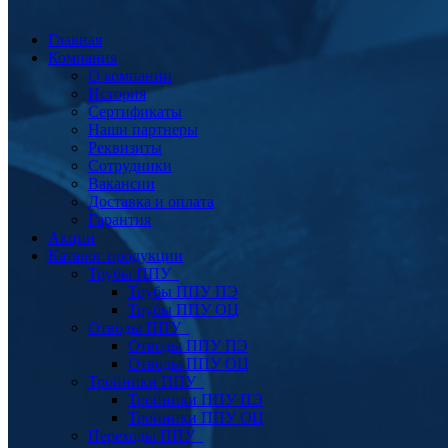
Главная
Компания
О компании
История
Сертификаты
Наши партнеры
Реквизиты
Сотрудники
Вакансии
Доставка и оплата
Гарантия
Акции
Каталог продукции
Трубы ППУ
Трубы ППУ ПЭ
Трубы ППУ ОЦ
Отводы ППУ
Отводы ППУ ПЭ
Отводы ППУ ОЦ
Тройники ППУ
Тройники ППУ ПЭ
Тройники ППУ ОЦ
Переходы ППУ