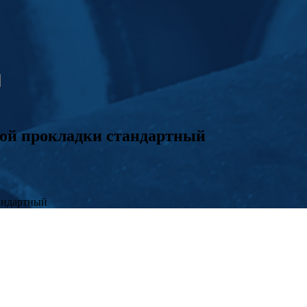
ой прокладки стандартный
андартный