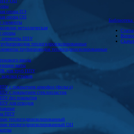
 ППУ ОЦ
поры
ая опора ПЭ
ая опора ОЦ
Библиотек
е элементы
золяции металлическая
Стать
е опоры
Вопро
е элементы ППУ
Скача
трубопроводов теплогидроизолированные
элементы трубопроводов теплогидроизолированные
тенового ввода
ующие маты
ДК для труб ППУ
заделки стыков
ППУ с покрытием армофол (фольга)
ППУ с покрытием стеклопластик
ППУ без покрытия
ППУ для отводов
тажные
ура ППУ
ран теплогидроизолированный
ран теплогидроизолированный ОЦ
котлы