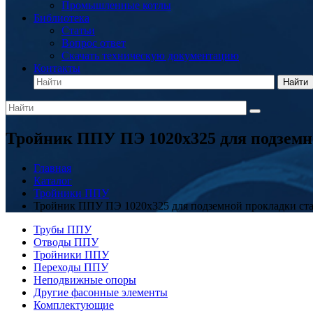
Промышленные котлы
Библиотека
Статьи
Вопрос ответ
Скачать техническую документацию
Контакты
Найти
Тройник ППУ ПЭ 1020x325 для подземн
Главная
Каталог
Тройники ППУ
Тройник ППУ ПЭ 1020x325 для подземной прокладки ст
Трубы ППУ
Отводы ППУ
Тройники ППУ
Переходы ППУ
Неподвижные опоры
Другие фасонные элементы
Комплектующие