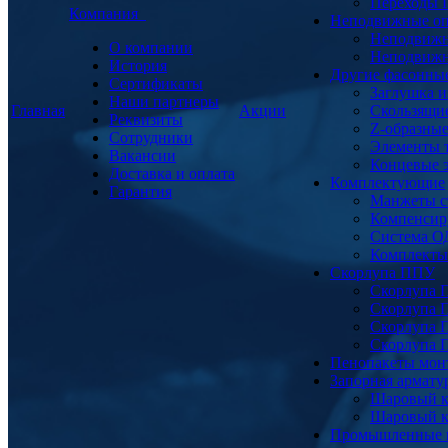
Переходы
Компания
Неподвижные о
Неподвижн
О компании
Неподвижн
История
Другие фасонны
Сертификаты
Заглушка и
Наши партнеры
Главная
Акции
Скользящи
Реквизиты
Z-образны
Сотрудники
Элементы 
Вакансии
Концевые 
Доставка и оплата
Комплектующие
Гарантия
Манжеты с
Компенсир
Система О
Комплекты 
Скорлупа ППУ
Скорлупа 
Скорлупа 
Скорлупа 
Скорлупа 
Пенопакеты мон
Запорная армат
Шаровый к
Шаровый к
Промышленные 