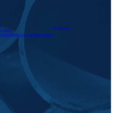
а
и
Контакты
с ответ
ть техническую документацию