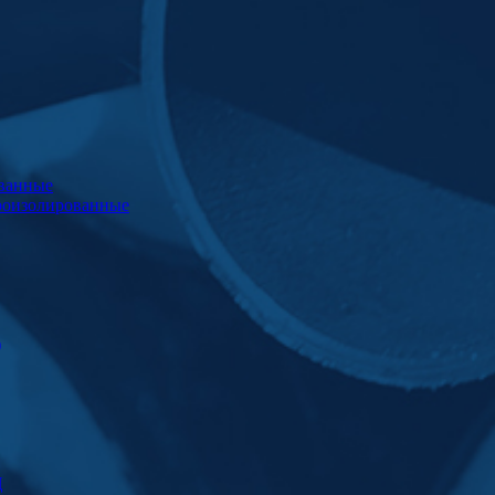
ванные
роизолированные
)
Ц