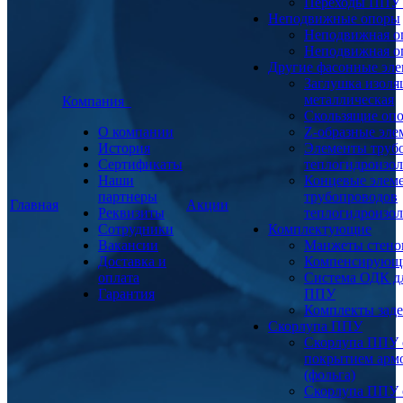
Переходы ППУ
Неподвижные опоры
Неподвижная о
Неподвижная о
Другие фасонные эл
Заглушка изоля
металлическая
Компания
Скользящие оп
О компании
Z-образные эл
История
Элементы труб
Сертификаты
теплогидроизо
Наши
Концевые элем
партнеры
трубопроводов
Главная
Акции
Реквизиты
теплогидроизо
Сотрудники
Комплектующие
Вакансии
Манжеты стено
Доставка и
Компенсирующ
оплата
Система ОДК дл
Гарантия
ППУ
Комплекты заде
Скорлупа ППУ
Скорлупа ППУ 
покрытием арм
(фольга)
Скорлупа ППУ 