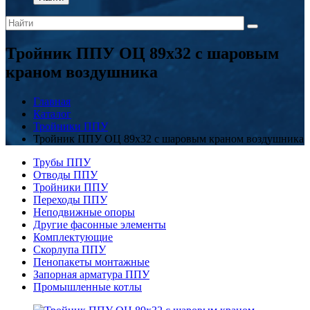
Тройник ППУ ОЦ 89x32 с шаровым
краном воздушника
Главная
Каталог
Тройники ППУ
Тройник ППУ ОЦ 89x32 с шаровым краном воздушника
Трубы ППУ
Отводы ППУ
Тройники ППУ
Переходы ППУ
Неподвижные опоры
Другие фасонные элементы
Комплектующие
Скорлупа ППУ
Пенопакеты монтажные
Запорная арматура ППУ
Промышленные котлы