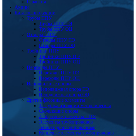
Гарантия
Акции
Каталог продукции
Трубы ППУ
Трубы ППУ ПЭ
Трубы ППУ ОЦ
Отводы ППУ
Отводы ППУ ПЭ
Отводы ППУ ОЦ
Тройники ППУ
Тройники ППУ ПЭ
Тройники ППУ ОЦ
Переходы ППУ
Переходы ППУ ПЭ
Переходы ППУ ОЦ
Неподвижные опоры
Неподвижная опора ПЭ
Неподвижная опора ОЦ
Другие фасонные элементы
Заглушка изоляции металлическая
Скользящие опоры
Z-образные элементы ППУ
Элементы трубопроводов
теплогидроизолированные
Концевые элементы трубопроводов