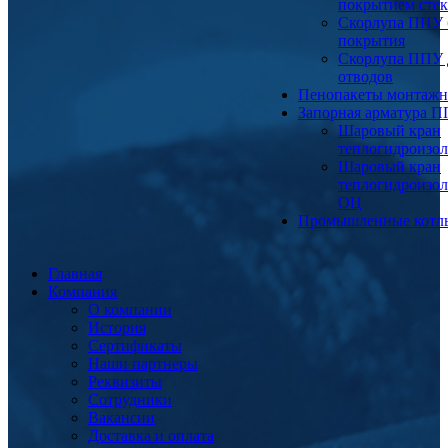
покрытием сте
Скорлупа ППУ 
покрытия
Скорлупа ППУ 
отводов
Пенопакеты монтаж
Запорная арматура 
Шаровый кран
теплогидроизо
Шаровый кран
теплогидроизо
ОЦ
Промышленные котл
Главная
Компания
О компании
История
Сертификаты
Наши партнеры
Реквизиты
Сотрудники
Вакансии
Доставка и оплата