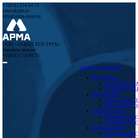
+7(831) 274 94 75
your.skype.ru
info@arma-nnov.ru
ООО «ЗАВОД ТГИ ТРУБ»
Заказать звонок
+7(831) 274 94 75
Каталог продукции
Трубы ППУ
Трубы ППУ ПЭ
Трубы ППУ О
Отводы ППУ
Отводы ППУ 
Отводы ППУ 
Тройники ППУ
Тройники ППУ
Тройники ППУ
Переходы ППУ
Переходы ППУ