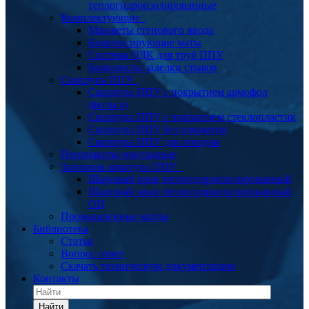
теплогидроизолированные
Комплектующие
Манжеты стенового ввода
Компенсирующие маты
Система ОДК для труб ППУ
Комплекты заделки стыков
Скорлупа ППУ
Скорлупа ППУ с покрытием армофол
(фольга)
Скорлупа ППУ с покрытием стеклопластик
Скорлупа ППУ без покрытия
Скорлупа ППУ для отводов
Пенопакеты монтажные
Запорная арматура ППУ
Шаровый кран теплогидроизолированный
Шаровый кран теплогидроизолированный
ОЦ
Промышленные котлы
Библиотека
Статьи
Вопрос ответ
Скачать техническую документацию
Контакты
Найти