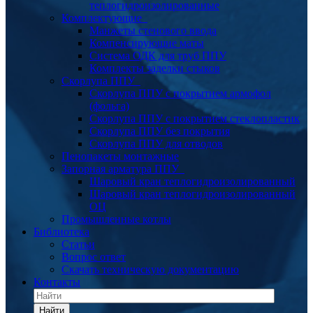
теплогидроизолированные
Комплектующие
Манжеты стенового ввода
Компенсирующие маты
Система ОДК для труб ППУ
Комплекты заделки стыков
Скорлупа ППУ
Скорлупа ППУ с покрытием армофол
(фольга)
Скорлупа ППУ с покрытием стеклопластик
Скорлупа ППУ без покрытия
Скорлупа ППУ для отводов
Пенопакеты монтажные
Запорная арматура ППУ
Шаровый кран теплогидроизолированный
Шаровый кран теплогидроизолированный
ОЦ
Промышленные котлы
Библиотека
Статьи
Вопрос ответ
Скачать техническую документацию
Контакты
Найти