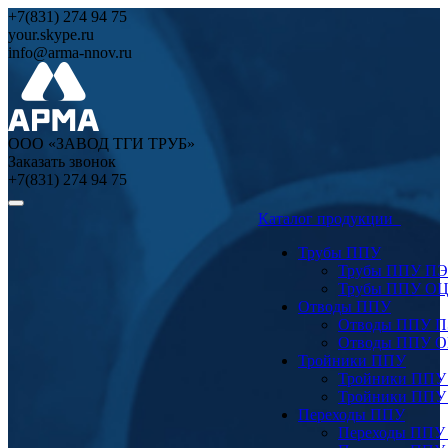
+7(831) 274 94 75
your.skype.ru
info@arma-nnov.ru
ООО «ЗАВОД ТГИ ТРУБ»
Заказать звонок
+7(831) 274 94 75
Каталог продукции
Трубы ППУ
Трубы ППУ ПЭ
Трубы ППУ О
Отводы ППУ
Отводы ППУ 
Отводы ППУ 
Тройники ППУ
Тройники ППУ
Тройники ППУ
Переходы ППУ
Переходы ППУ