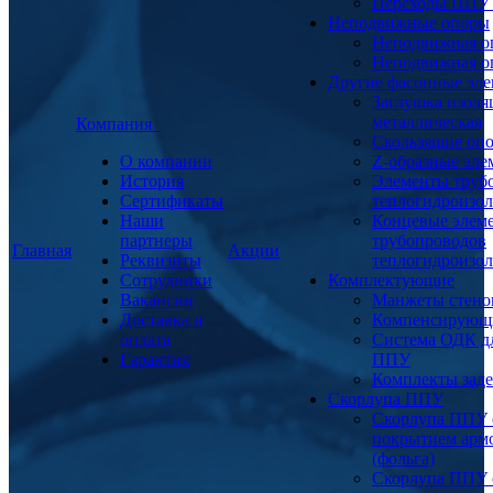
Переходы ППУ
Неподвижные опоры
Неподвижная о
Неподвижная о
Другие фасонные эл
Заглушка изоля
металлическая
Компания
Скользящие оп
О компании
Z-образные эл
История
Элементы труб
Сертификаты
теплогидроизо
Наши
Концевые элем
партнеры
трубопроводов
Главная
Акции
Реквизиты
теплогидроизо
Сотрудники
Комплектующие
Вакансии
Манжеты стено
Доставка и
Компенсирующ
оплата
Система ОДК дл
Гарантия
ППУ
Комплекты заде
Скорлупа ППУ
Скорлупа ППУ 
покрытием арм
(фольга)
Скорлупа ППУ 