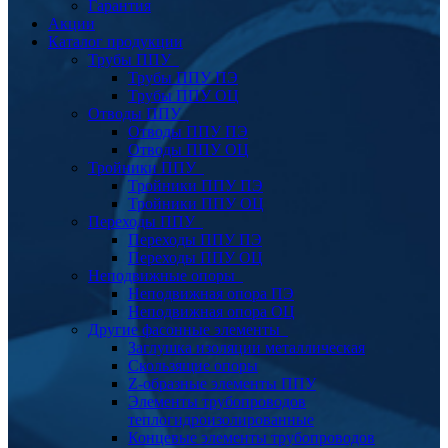
Гарантия
Акции
Каталог продукции
Трубы ППУ
Трубы ППУ ПЭ
Трубы ППУ ОЦ
Отводы ППУ
Отводы ППУ ПЭ
Отводы ППУ ОЦ
Тройники ППУ
Тройники ППУ ПЭ
Тройники ППУ ОЦ
Переходы ППУ
Переходы ППУ ПЭ
Переходы ППУ ОЦ
Неподвижные опоры
Неподвижная опора ПЭ
Неподвижная опора ОЦ
Другие фасонные элементы
Заглушка изоляции металлическая
Скользящие опоры
Z-образные элементы ППУ
Элементы трубопроводов
теплогидроизолированные
Концевые элементы трубопроводов