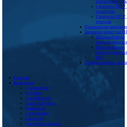
покрытием сте
Скорлупа ППУ 
покрытия
Скорлупа ППУ 
отводов
Пенопакеты монтаж
Запорная арматура 
Шаровый кран
теплогидроизо
Шаровый кран
теплогидроизо
ОЦ
Промышленные котл
Главная
Компания
О компании
История
Сертификаты
Наши партнеры
Реквизиты
Сотрудники
Вакансии
Доставка и оплата