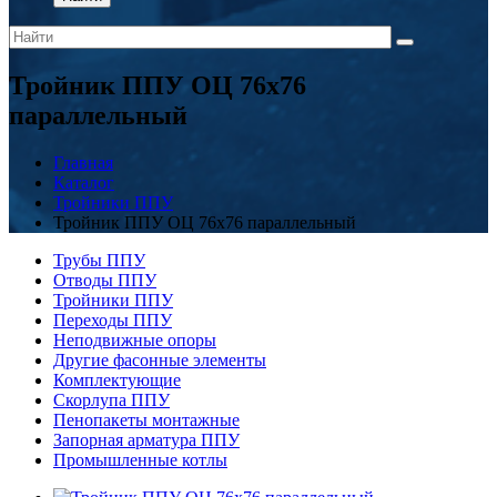
Тройник ППУ ОЦ 76x76
параллельный
Главная
Каталог
Тройники ППУ
Тройник ППУ ОЦ 76x76 параллельный
Трубы ППУ
Отводы ППУ
Тройники ППУ
Переходы ППУ
Неподвижные опоры
Другие фасонные элементы
Комплектующие
Скорлупа ППУ
Пенопакеты монтажные
Запорная арматура ППУ
Промышленные котлы