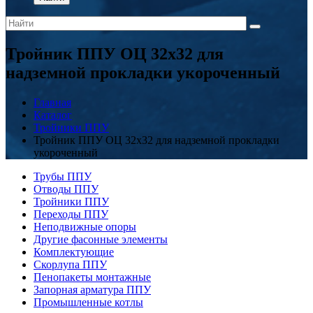
Тройник ППУ ОЦ 32x32 для
надземной прокладки укороченный
Главная
Каталог
Тройники ППУ
Тройник ППУ ОЦ 32x32 для надземной прокладки
укороченный
Трубы ППУ
Отводы ППУ
Тройники ППУ
Переходы ППУ
Неподвижные опоры
Другие фасонные элементы
Комплектующие
Скорлупа ППУ
Пенопакеты монтажные
Запорная арматура ППУ
Промышленные котлы