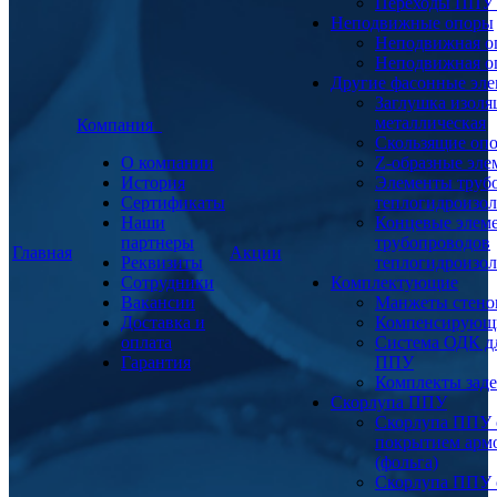
Переходы ППУ
Неподвижные опоры
Неподвижная о
Неподвижная о
Другие фасонные эл
Заглушка изоля
металлическая
Компания
Скользящие оп
О компании
Z-образные эл
История
Элементы труб
Сертификаты
теплогидроизо
Наши
Концевые элем
партнеры
трубопроводов
Главная
Акции
Реквизиты
теплогидроизо
Сотрудники
Комплектующие
Вакансии
Манжеты стено
Доставка и
Компенсирующ
оплата
Система ОДК дл
Гарантия
ППУ
Комплекты заде
Скорлупа ППУ
Скорлупа ППУ 
покрытием арм
(фольга)
Скорлупа ППУ 