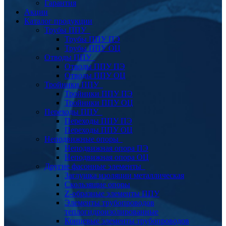
Гарантия
Акции
Каталог продукции
Трубы ППУ
Трубы ППУ ПЭ
Трубы ППУ ОЦ
Отводы ППУ
Отводы ППУ ПЭ
Отводы ППУ ОЦ
Тройники ППУ
Тройники ППУ ПЭ
Тройники ППУ ОЦ
Переходы ППУ
Переходы ППУ ПЭ
Переходы ППУ ОЦ
Неподвижные опоры
Неподвижная опора ПЭ
Неподвижная опора ОЦ
Другие фасонные элементы
Заглушка изоляции металлическая
Скользящие опоры
Z-образные элементы ППУ
Элементы трубопроводов
теплогидроизолированные
Концевые элементы трубопроводов