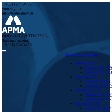
+7(831) 274 94 75
your.skype.ru
info@arma-nnov.ru
ООО «ЗАВОД ТГИ ТРУБ»
Заказать звонок
+7(831) 274 94 75
Каталог продукции
Трубы ППУ
Трубы ППУ ПЭ
Трубы ППУ О
Отводы ППУ
Отводы ППУ 
Отводы ППУ 
Тройники ППУ
Тройники ППУ
Тройники ППУ
Переходы ППУ
Переходы ППУ