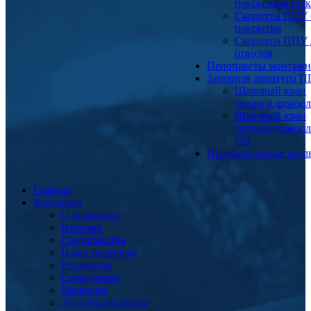
покрытием сте
Скорлупа ППУ 
покрытия
Скорлупа ППУ 
отводов
Пенопакеты монтаж
Запорная арматура 
Шаровый кран
теплогидроизо
Шаровый кран
теплогидроизо
ОЦ
Промышленные котл
Главная
Компания
О компании
История
Сертификаты
Наши партнеры
Реквизиты
Сотрудники
Вакансии
Доставка и оплата