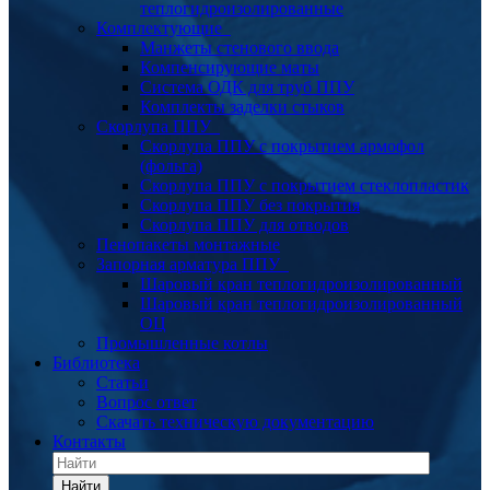
теплогидроизолированные
Комплектующие
Манжеты стенового ввода
Компенсирующие маты
Система ОДК для труб ППУ
Комплекты заделки стыков
Скорлупа ППУ
Скорлупа ППУ с покрытием армофол
(фольга)
Скорлупа ППУ с покрытием стеклопластик
Скорлупа ППУ без покрытия
Скорлупа ППУ для отводов
Пенопакеты монтажные
Запорная арматура ППУ
Шаровый кран теплогидроизолированный
Шаровый кран теплогидроизолированный
ОЦ
Промышленные котлы
Библиотека
Статьи
Вопрос ответ
Скачать техническую документацию
Контакты
Найти