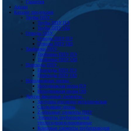
Гарантия
Акции
Каталог продукции
Трубы ППУ
Трубы ППУ ПЭ
Трубы ППУ ОЦ
Отводы ППУ
Отводы ППУ ПЭ
Отводы ППУ ОЦ
Тройники ППУ
Тройники ППУ ПЭ
Тройники ППУ ОЦ
Переходы ППУ
Переходы ППУ ПЭ
Переходы ППУ ОЦ
Неподвижные опоры
Неподвижная опора ПЭ
Неподвижная опора ОЦ
Другие фасонные элементы
Заглушка изоляции металлическая
Скользящие опоры
Z-образные элементы ППУ
Элементы трубопроводов
теплогидроизолированные
Концевые элементы трубопроводов