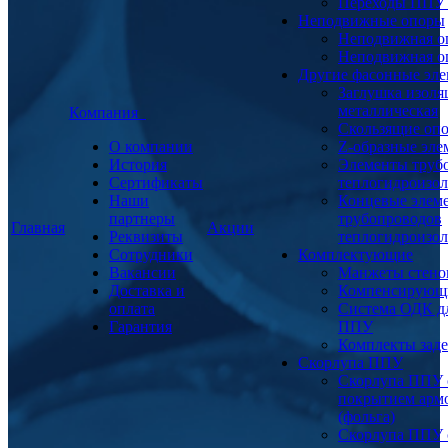
Переходы ППУ
Неподвижные опоры
Неподвижная о
Неподвижная о
Другие фасонные эл
Заглушка изоля
металлическая
Компания
Скользящие оп
О компании
Z-образные эл
История
Элементы труб
Сертификаты
теплогидроизо
Наши
Концевые элем
партнеры
трубопроводов
Главная
Акции
Реквизиты
теплогидроизо
Сотрудники
Комплектующие
Вакансии
Манжеты стено
Доставка и
Компенсирующ
оплата
Система ОДК дл
Гарантия
ППУ
Комплекты заде
Скорлупа ППУ
Скорлупа ППУ 
покрытием арм
(фольга)
Скорлупа ППУ 