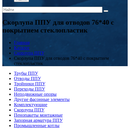
Скорлупа ППУ для отводов 76*40 с
покрытием стеклопластик
Главная
Каталог
Скорлупа ППУ
Скорлупа ППУ для отводов 76*40 с покрытием
стеклопластик
Трубы ППУ
Отводы ППУ
Тройники ППУ
Переходы ППУ
Неподвижные опоры
Другие фасонные элементы
Комплектующие
Скорлупа ППУ
Пенопакеты монтажные
Запорная арматура ППУ
Промышленные котлы