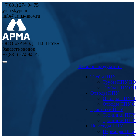
+7(831) 274 94 75
your.skype.ru
info@arma-nnov.ru
ООО «ЗАВОД ТГИ ТРУБ»
Заказать звонок
+7(831) 274 94 75
Каталог продукции
Трубы ППУ
Трубы ППУ ПЭ
Трубы ППУ О
Отводы ППУ
Отводы ППУ 
Отводы ППУ 
Тройники ППУ
Тройники ППУ
Тройники ППУ
Переходы ППУ
Переходы ППУ