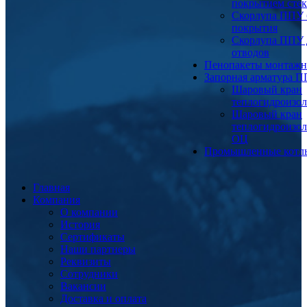
покрытием сте
Скорлупа ППУ 
покрытия
Скорлупа ППУ 
отводов
Пенопакеты монтаж
Запорная арматура 
Шаровый кран
теплогидроизо
Шаровый кран
теплогидроизо
ОЦ
Промышленные котл
Главная
Компания
О компании
История
Сертификаты
Наши партнеры
Реквизиты
Сотрудники
Вакансии
Доставка и оплата