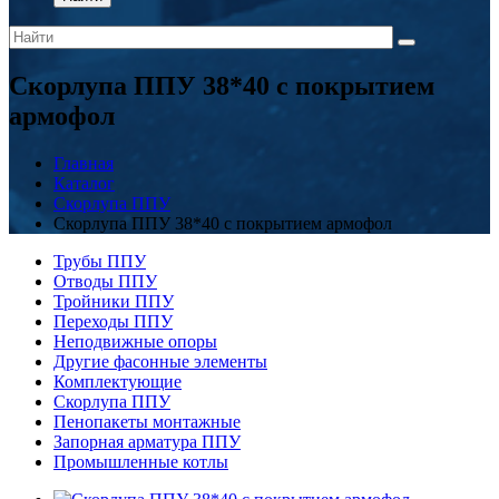
Скорлупа ППУ 38*40 с покрытием
армофол
Главная
Каталог
Скорлупа ППУ
Скорлупа ППУ 38*40 с покрытием армофол
Трубы ППУ
Отводы ППУ
Тройники ППУ
Переходы ППУ
Неподвижные опоры
Другие фасонные элементы
Комплектующие
Скорлупа ППУ
Пенопакеты монтажные
Запорная арматура ППУ
Промышленные котлы