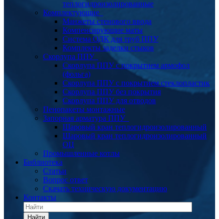
теплогидроизолированные
Комплектующие
Манжеты стенового ввода
Компенсирующие маты
Система ОДК для труб ППУ
Комплекты заделки стыков
Скорлупа ППУ
Скорлупа ППУ с покрытием армофол
(фольга)
Скорлупа ППУ с покрытием стеклопластик
Скорлупа ППУ без покрытия
Скорлупа ППУ для отводов
Пенопакеты монтажные
Запорная арматура ППУ
Шаровый кран теплогидроизолированный
Шаровый кран теплогидроизолированный
ОЦ
Промышленные котлы
Библиотека
Статьи
Вопрос ответ
Скачать техническую документацию
Контакты
Найти