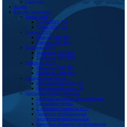
Гарантия
Акции
Каталог продукции
Трубы ППУ
Трубы ППУ ПЭ
Трубы ППУ ОЦ
Отводы ППУ
Отводы ППУ ПЭ
Отводы ППУ ОЦ
Тройники ППУ
Тройники ППУ ПЭ
Тройники ППУ ОЦ
Переходы ППУ
Переходы ППУ ПЭ
Переходы ППУ ОЦ
Неподвижные опоры
Неподвижная опора ПЭ
Неподвижная опора ОЦ
Другие фасонные элементы
Заглушка изоляции металлическая
Скользящие опоры
Z-образные элементы ППУ
Элементы трубопроводов
теплогидроизолированные
Концевые элементы трубопроводов