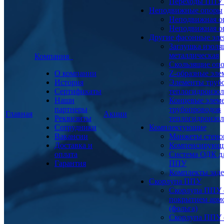
Переходы ППУ
Неподвижные опоры
Неподвижная о
Неподвижная о
Другие фасонные эл
Заглушка изоля
металлическая
Компания
Скользящие оп
О компании
Z-образные эл
История
Элементы труб
Сертификаты
теплогидроизо
Наши
Концевые элем
партнеры
трубопроводов
Главная
Акции
Реквизиты
теплогидроизо
Сотрудники
Комплектующие
Вакансии
Манжеты стено
Доставка и
Компенсирующ
оплата
Система ОДК дл
Гарантия
ППУ
Комплекты заде
Скорлупа ППУ
Скорлупа ППУ 
покрытием арм
(фольга)
Скорлупа ППУ 