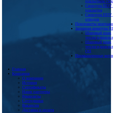
покрытием сте
Скорлупа ППУ 
покрытия
Скорлупа ППУ 
отводов
Пенопакеты монтаж
Запорная арматура 
Шаровый кран
теплогидроизо
Шаровый кран
теплогидроизо
ОЦ
Промышленные котл
Главная
Компания
О компании
История
Сертификаты
Наши партнеры
Реквизиты
Сотрудники
Вакансии
Доставка и оплата