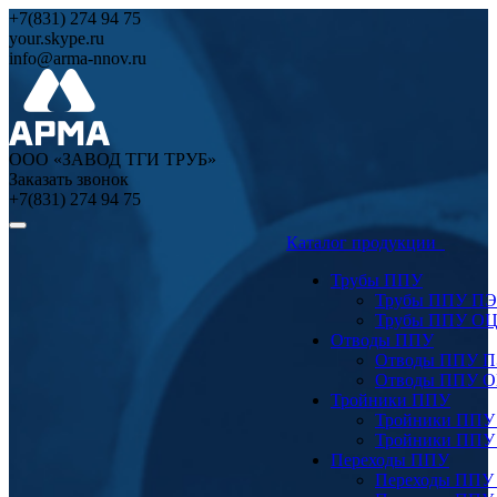
+7(831) 274 94 75
your.skype.ru
info@arma-nnov.ru
ООО «ЗАВОД ТГИ ТРУБ»
Заказать звонок
+7(831) 274 94 75
Каталог продукции
Трубы ППУ
Трубы ППУ ПЭ
Трубы ППУ О
Отводы ППУ
Отводы ППУ 
Отводы ППУ 
Тройники ППУ
Тройники ППУ
Тройники ППУ
Переходы ППУ
Переходы ППУ