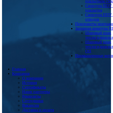
покрытием сте
Скорлупа ППУ 
покрытия
Скорлупа ППУ 
отводов
Пенопакеты монтаж
Запорная арматура 
Шаровый кран
теплогидроизо
Шаровый кран
теплогидроизо
ОЦ
Промышленные котл
Главная
Компания
О компании
История
Сертификаты
Наши партнеры
Реквизиты
Сотрудники
Вакансии
Доставка и оплата