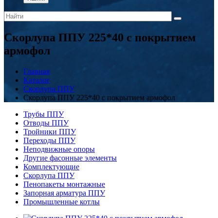
Скорлупа ППУ 225*40 с покрытием
армофол
Главная
Каталог
Скорлупа ППУ
Скорлупа ППУ 225*40 с покрытием армофол
Трубы ППУ
Отводы ППУ
Тройники ППУ
Переходы ППУ
Неподвижные опоры
Другие фасонные элементы
Комплектующие
Скорлупа ППУ
Пенопакеты монтажные
Запорная арматура ППУ
Промышленные котлы