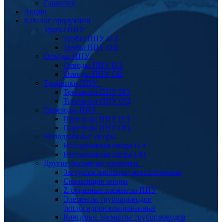
Гарантия
Акции
Каталог продукции
Трубы ППУ
Трубы ППУ ПЭ
Трубы ППУ ОЦ
Отводы ППУ
Отводы ППУ ПЭ
Отводы ППУ ОЦ
Тройники ППУ
Тройники ППУ ПЭ
Тройники ППУ ОЦ
Переходы ППУ
Переходы ППУ ПЭ
Переходы ППУ ОЦ
Неподвижные опоры
Неподвижная опора ПЭ
Неподвижная опора ОЦ
Другие фасонные элементы
Заглушка изоляции металлическая
Скользящие опоры
Z-образные элементы ППУ
Элементы трубопроводов
теплогидроизолированные
Концевые элементы трубопроводов