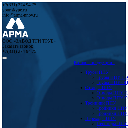
+7(831) 274 94 75
your.skype.ru
info@arma-nnov.ru
ООО «ЗАВОД ТГИ ТРУБ»
Заказать звонок
+7(831) 274 94 75
Каталог продукции
Трубы ППУ
Трубы ППУ ПЭ
Трубы ППУ О
Отводы ППУ
Отводы ППУ 
Отводы ППУ 
Тройники ППУ
Тройники ППУ
Тройники ППУ
Переходы ППУ
Переходы ППУ