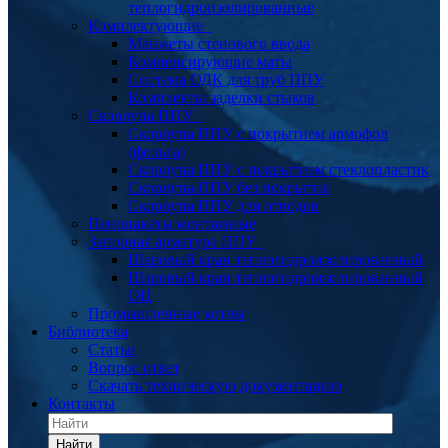
теплогидроизолированные
Комплектующие
Манжеты стенового ввода
Компенсирующие маты
Система ОДК для труб ППУ
Комплекты заделки стыков
Скорлупа ППУ
Скорлупа ППУ с покрытием армофол
(фольга)
Скорлупа ППУ с покрытием стеклопластик
Скорлупа ППУ без покрытия
Скорлупа ППУ для отводов
Пенопакеты монтажные
Запорная арматура ППУ
Шаровый кран теплогидроизолированный
Шаровый кран теплогидроизолированный
ОЦ
Промышленные котлы
Библиотека
Статьи
Вопрос ответ
Скачать техническую документацию
Контакты
Найти