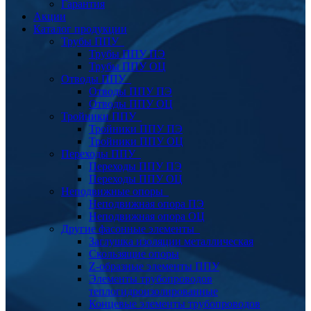
Гарантия
Акции
Каталог продукции
Трубы ППУ
Трубы ППУ ПЭ
Трубы ППУ ОЦ
Отводы ППУ
Отводы ППУ ПЭ
Отводы ППУ ОЦ
Тройники ППУ
Тройники ППУ ПЭ
Тройники ППУ ОЦ
Переходы ППУ
Переходы ППУ ПЭ
Переходы ППУ ОЦ
Неподвижные опоры
Неподвижная опора ПЭ
Неподвижная опора ОЦ
Другие фасонные элементы
Заглушка изоляции металлическая
Скользящие опоры
Z-образные элементы ППУ
Элементы трубопроводов
теплогидроизолированные
Концевые элементы трубопроводов