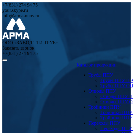
+7(831) 274 94 75
your.skype.ru
info@arma-nnov.ru
ООО «ЗАВОД ТГИ ТРУБ»
Заказать звонок
+7(831) 274 94 75
Каталог продукции
Трубы ППУ
Трубы ППУ ПЭ
Трубы ППУ О
Отводы ППУ
Отводы ППУ 
Отводы ППУ 
Тройники ППУ
Тройники ППУ
Тройники ППУ
Переходы ППУ
Переходы ППУ