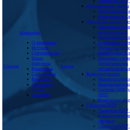
Переходы ППУ
Неподвижные опоры
Неподвижная о
Неподвижная о
Другие фасонные эл
Заглушка изоля
металлическая
Компания
Скользящие оп
О компании
Z-образные эл
История
Элементы труб
Сертификаты
теплогидроизо
Наши
Концевые элем
партнеры
трубопроводов
Главная
Акции
Реквизиты
теплогидроизо
Сотрудники
Комплектующие
Вакансии
Манжеты стено
Доставка и
Компенсирующ
оплата
Система ОДК дл
Гарантия
ППУ
Комплекты заде
Скорлупа ППУ
Скорлупа ППУ 
покрытием арм
(фольга)
Скорлупа ППУ 