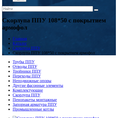
Скорлупа ППУ 108*50 с покрытием
армофол
Главная
Каталог
Скорлупа ППУ
Скорлупа ППУ 108*50 с покрытием армофол
Трубы ППУ
Отводы ППУ
Тройники ППУ
Переходы ППУ
Неподвижные опоры
Другие фасонные элементы
Комплектующие
Скорлупа ППУ
Пенопакеты монтажные
Запорная арматура ППУ
Промышленные котлы