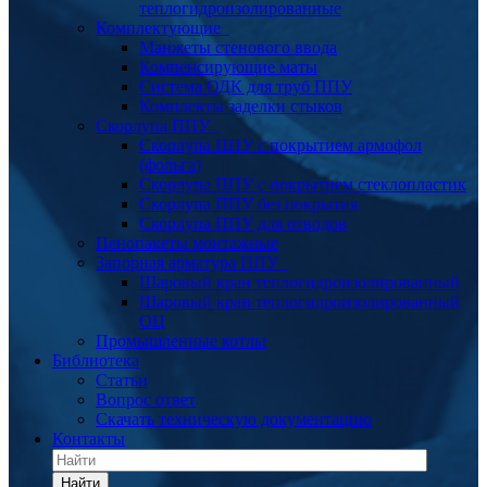
теплогидроизолированные
Комплектующие
Манжеты стенового ввода
Компенсирующие маты
Система ОДК для труб ППУ
Комплекты заделки стыков
Скорлупа ППУ
Скорлупа ППУ с покрытием армофол
(фольга)
Скорлупа ППУ с покрытием стеклопластик
Скорлупа ППУ без покрытия
Скорлупа ППУ для отводов
Пенопакеты монтажные
Запорная арматура ППУ
Шаровый кран теплогидроизолированный
Шаровый кран теплогидроизолированный
ОЦ
Промышленные котлы
Библиотека
Статьи
Вопрос ответ
Скачать техническую документацию
Контакты
Найти