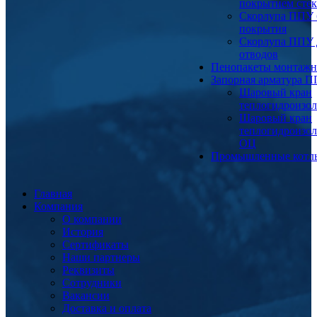
покрытием сте
Скорлупа ППУ 
покрытия
Скорлупа ППУ 
отводов
Пенопакеты монтаж
Запорная арматура 
Шаровый кран
теплогидроизо
Шаровый кран
теплогидроизо
ОЦ
Промышленные котл
Главная
Компания
О компании
История
Сертификаты
Наши партнеры
Реквизиты
Сотрудники
Вакансии
Доставка и оплата