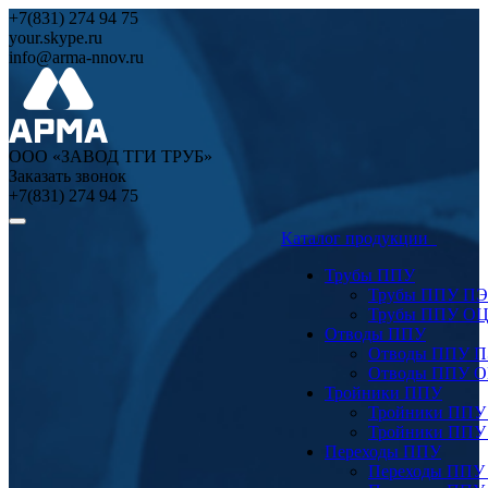
+7(831) 274 94 75
your.skype.ru
info@arma-nnov.ru
ООО «ЗАВОД ТГИ ТРУБ»
Заказать звонок
+7(831) 274 94 75
Каталог продукции
Трубы ППУ
Трубы ППУ ПЭ
Трубы ППУ О
Отводы ППУ
Отводы ППУ 
Отводы ППУ 
Тройники ППУ
Тройники ППУ
Тройники ППУ
Переходы ППУ
Переходы ППУ