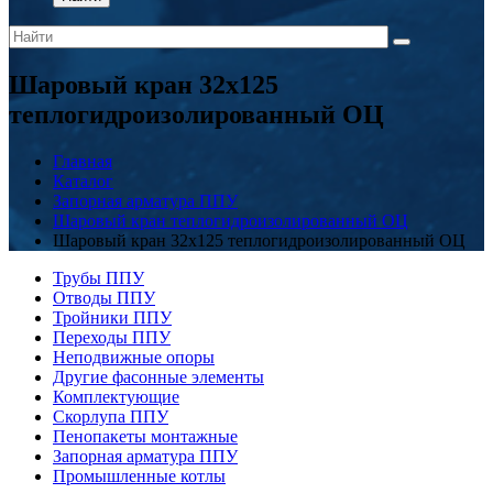
Шаровый кран 32x125
теплогидроизолированный ОЦ
Главная
Каталог
Запорная арматура ППУ
Шаровый кран теплогидроизолированный ОЦ
Шаровый кран 32x125 теплогидроизолированный ОЦ
Трубы ППУ
Отводы ППУ
Тройники ППУ
Переходы ППУ
Неподвижные опоры
Другие фасонные элементы
Комплектующие
Скорлупа ППУ
Пенопакеты монтажные
Запорная арматура ППУ
Промышленные котлы