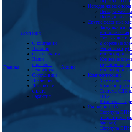
Переходы ППУ
Неподвижные опоры
Неподвижная о
Неподвижная о
Другие фасонные эл
Заглушка изоля
металлическая
Компания
Скользящие оп
О компании
Z-образные эл
История
Элементы труб
Сертификаты
теплогидроизо
Наши
Концевые элем
партнеры
трубопроводов
Главная
Акции
Реквизиты
теплогидроизо
Сотрудники
Комплектующие
Вакансии
Манжеты стено
Доставка и
Компенсирующ
оплата
Система ОДК дл
Гарантия
ППУ
Комплекты заде
Скорлупа ППУ
Скорлупа ППУ 
покрытием арм
(фольга)
Скорлупа ППУ 