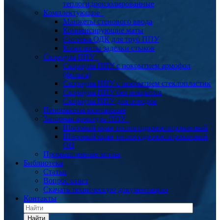
теплогидроизолированные
Комплектующие
Манжеты стенового ввода
Компенсирующие маты
Система ОДК для труб ППУ
Комплекты заделки стыков
Скорлупа ППУ
Скорлупа ППУ с покрытием армофол
(фольга)
Скорлупа ППУ с покрытием стеклопластик
Скорлупа ППУ без покрытия
Скорлупа ППУ для отводов
Пенопакеты монтажные
Запорная арматура ППУ
Шаровый кран теплогидроизолированный
Шаровый кран теплогидроизолированный
ОЦ
Промышленные котлы
Библиотека
Статьи
Вопрос ответ
Скачать техническую документацию
Контакты
Найти