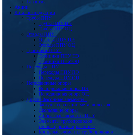
Гарантия
Акции
Каталог продукции
Трубы ППУ
Трубы ППУ ПЭ
Трубы ППУ ОЦ
Отводы ППУ
Отводы ППУ ПЭ
Отводы ППУ ОЦ
Тройники ППУ
Тройники ППУ ПЭ
Тройники ППУ ОЦ
Переходы ППУ
Переходы ППУ ПЭ
Переходы ППУ ОЦ
Неподвижные опоры
Неподвижная опора ПЭ
Неподвижная опора ОЦ
Другие фасонные элементы
Заглушка изоляции металлическая
Скользящие опоры
Z-образные элементы ППУ
Элементы трубопроводов
теплогидроизолированные
Концевые элементы трубопроводов