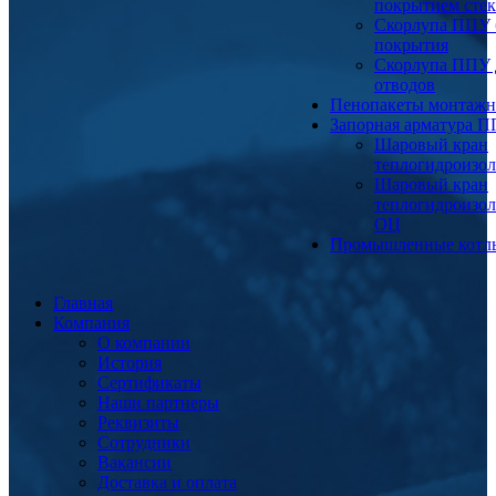
покрытием сте
Скорлупа ППУ 
покрытия
Скорлупа ППУ 
отводов
Пенопакеты монтаж
Запорная арматура 
Шаровый кран
теплогидроизо
Шаровый кран
теплогидроизо
ОЦ
Промышленные котл
Главная
Компания
О компании
История
Сертификаты
Наши партнеры
Реквизиты
Сотрудники
Вакансии
Доставка и оплата