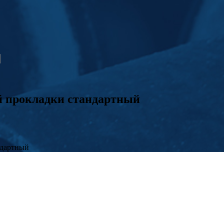
й прокладки стандартный
ндартный