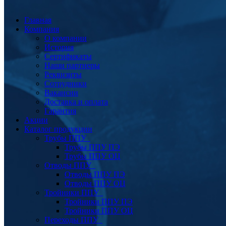
Главная
Компания
О компании
История
Сертификаты
Наши партнеры
Реквизиты
Сотрудники
Вакансии
Доставка и оплата
Гарантия
Акции
Каталог продукции
Трубы ППУ
Трубы ППУ ПЭ
Трубы ППУ ОЦ
Отводы ППУ
Отводы ППУ ПЭ
Отводы ППУ ОЦ
Тройники ППУ
Тройники ППУ ПЭ
Тройники ППУ ОЦ
Переходы ППУ