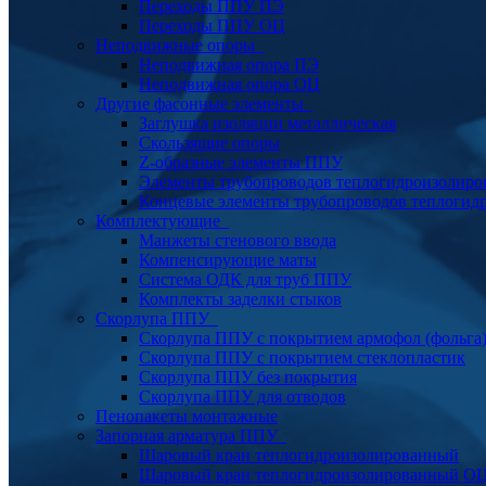
Переходы ППУ ПЭ
Переходы ППУ ОЦ
Неподвижные опоры
Неподвижная опора ПЭ
Неподвижная опора ОЦ
Другие фасонные элементы
Заглушка изоляции металлическая
Скользящие опоры
Z-образные элементы ППУ
Элементы трубопроводов теплогидроизолиро
Концевые элементы трубопроводов теплогид
Комплектующие
Манжеты стенового ввода
Компенсирующие маты
Система ОДК для труб ППУ
Комплекты заделки стыков
Скорлупа ППУ
Скорлупа ППУ с покрытием армофол (фольга
Скорлупа ППУ с покрытием стеклопластик
Скорлупа ППУ без покрытия
Скорлупа ППУ для отводов
Пенопакеты монтажные
Запорная арматура ППУ
Шаровый кран теплогидроизолированный
Шаровый кран теплогидроизолированный О