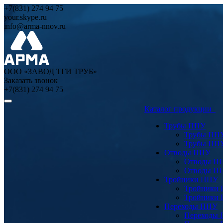
+7(831) 274 94 75
your.skype.ru
info@arma-nnov.ru
ООО «ЗАВОД ТГИ ТРУБ»
Заказать звонок
+7(831) 274 94 75
Каталог продукции
Трубы ППУ
Трубы ПП
Трубы ПП
Отводы ППУ
Отводы П
Отводы П
Тройники ППУ
Тройники
Тройники
Переходы ППУ
Переходы