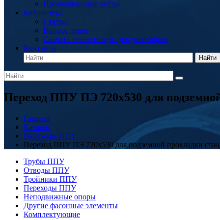
Промышленные котлы
Библиотека
Статьи
Вопрос ответ
Скачать техническую документацию
Контакты
Найти
Переход ППУ ПЭ 720x530 для подземно
Главная
Каталог
Переходы ППУ
Переход ППУ ПЭ 720x530 для подземной прокладки ста
Трубы ППУ
Отводы ППУ
Тройники ППУ
Переходы ППУ
Неподвижные опоры
Другие фасонные элементы
Комплектующие