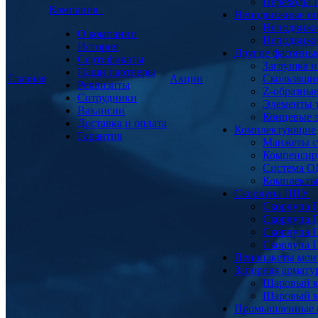
Переходы
Компания
Неподвижные о
Неподвижн
О компании
Неподвижн
История
Другие фасонны
Сертификаты
Заглушка и
Наши партнеры
Главная
Акции
Скользящи
Реквизиты
Z-образны
Сотрудники
Элементы 
Вакансии
Концевые 
Доставка и оплата
Комплектующие
Гарантия
Манжеты с
Компенсир
Система О
Комплекты 
Скорлупа ППУ
Скорлупа 
Скорлупа 
Скорлупа 
Скорлупа 
Пенопакеты мон
Запорная армат
Шаровый к
Шаровый к
Промышленные 