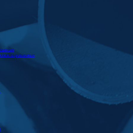
ванные
роизолированные
)
Ц