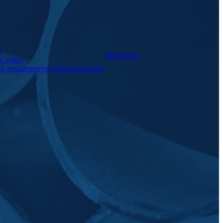
а
и
Контакты
с ответ
ть техническую документацию