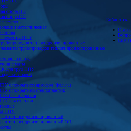
 ППУ ОЦ
поры
ая опора ПЭ
ая опора ОЦ
Библиотек
е элементы
золяции металлическая
Стать
е опоры
Вопро
е элементы ППУ
Скача
трубопроводов теплогидроизолированные
элементы трубопроводов теплогидроизолированные
тенового ввода
ующие маты
ДК для труб ППУ
заделки стыков
ППУ с покрытием армофол (фольга)
ППУ с покрытием стеклопластик
ППУ без покрытия
ППУ для отводов
тажные
ура ППУ
ран теплогидроизолированный
ран теплогидроизолированный ОЦ
котлы