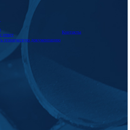
а
и
Контакты
с ответ
ть техническую документацию