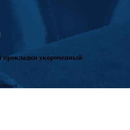
й прокладки укороченный
роченный