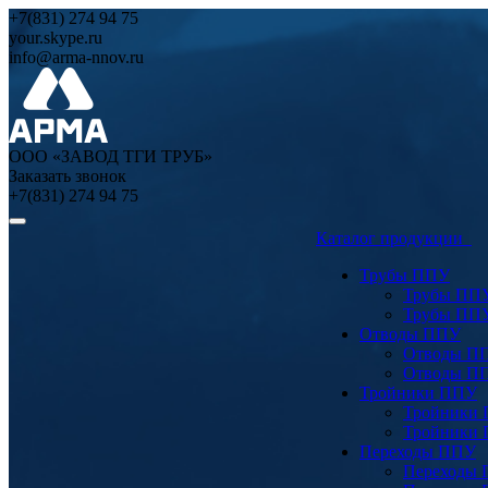
+7(831) 274 94 75
your.skype.ru
info@arma-nnov.ru
ООО «ЗАВОД ТГИ ТРУБ»
Заказать звонок
+7(831) 274 94 75
Каталог продукции
Трубы ППУ
Трубы ПП
Трубы ПП
Отводы ППУ
Отводы П
Отводы П
Тройники ППУ
Тройники
Тройники
Переходы ППУ
Переходы