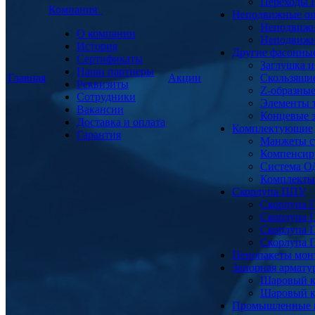
Переходы
Компания
Неподвижные о
Неподвижн
О компании
Неподвижн
История
Другие фасонны
Сертификаты
Заглушка и
Наши партнеры
Главная
Акции
Скользящи
Реквизиты
Z-образны
Сотрудники
Элементы 
Вакансии
Концевые 
Доставка и оплата
Комплектующие
Гарантия
Манжеты с
Компенсир
Система О
Комплекты 
Скорлупа ППУ
Скорлупа 
Скорлупа 
Скорлупа 
Скорлупа 
Пенопакеты мон
Запорная армат
Шаровый к
Шаровый к
Промышленные 