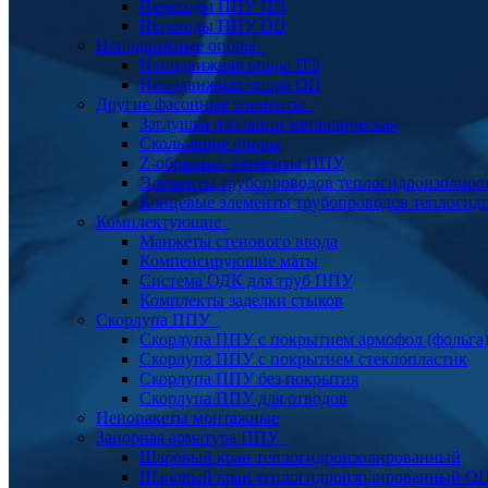
Переходы ППУ ПЭ
Переходы ППУ ОЦ
Неподвижные опоры
Неподвижная опора ПЭ
Неподвижная опора ОЦ
Другие фасонные элементы
Заглушка изоляции металлическая
Скользящие опоры
Z-образные элементы ППУ
Элементы трубопроводов теплогидроизолиро
Концевые элементы трубопроводов теплогид
Комплектующие
Манжеты стенового ввода
Компенсирующие маты
Система ОДК для труб ППУ
Комплекты заделки стыков
Скорлупа ППУ
Скорлупа ППУ с покрытием армофол (фольга
Скорлупа ППУ с покрытием стеклопластик
Скорлупа ППУ без покрытия
Скорлупа ППУ для отводов
Пенопакеты монтажные
Запорная арматура ППУ
Шаровый кран теплогидроизолированный
Шаровый кран теплогидроизолированный О