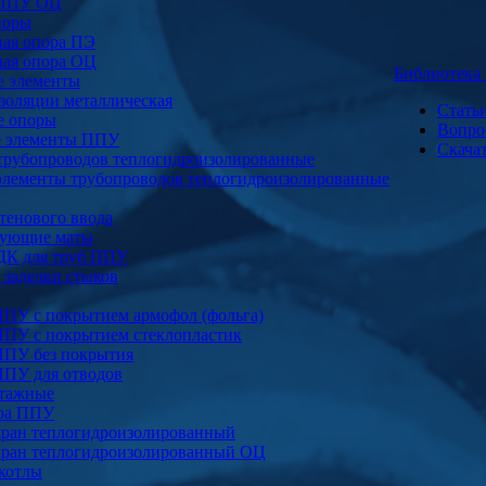
 ППУ ОЦ
поры
ая опора ПЭ
ая опора ОЦ
Библиотек
е элементы
золяции металлическая
Стать
е опоры
Вопро
е элементы ППУ
Скача
трубопроводов теплогидроизолированные
элементы трубопроводов теплогидроизолированные
тенового ввода
ующие маты
ДК для труб ППУ
заделки стыков
ППУ с покрытием армофол (фольга)
ППУ с покрытием стеклопластик
ППУ без покрытия
ППУ для отводов
тажные
ура ППУ
ран теплогидроизолированный
ран теплогидроизолированный ОЦ
котлы