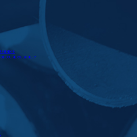
ванные
роизолированные
)
Ц