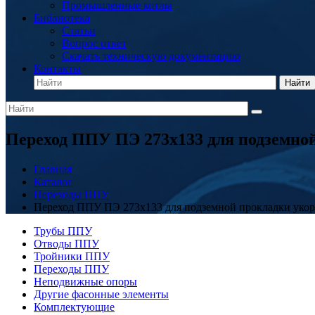
Промышленные котлы
Библиотека
Статьи
Вопрос ответ
Скачать техническую документацию
Контакты
Найти
Переход ППУ ПЭ 273x133 для подземно
Главная
Каталог
Переходы ППУ
Переход ППУ ПЭ 273x133 для подземной прокладки уко
Трубы ППУ
Отводы ППУ
Тройники ППУ
Переходы ППУ
Неподвижные опоры
Другие фасонные элементы
Комплектующие