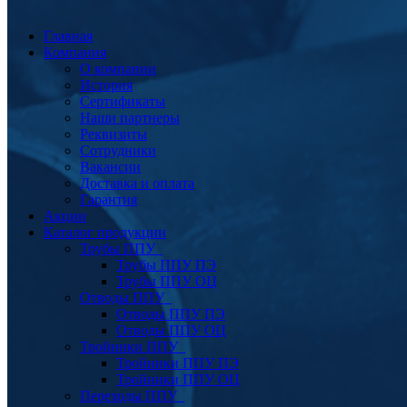
Главная
Компания
О компании
История
Сертификаты
Наши партнеры
Реквизиты
Сотрудники
Вакансии
Доставка и оплата
Гарантия
Акции
Каталог продукции
Трубы ППУ
Трубы ППУ ПЭ
Трубы ППУ ОЦ
Отводы ППУ
Отводы ППУ ПЭ
Отводы ППУ ОЦ
Тройники ППУ
Тройники ППУ ПЭ
Тройники ППУ ОЦ
Переходы ППУ