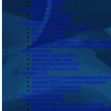
Переходы ППУ ПЭ
Переходы ППУ ОЦ
Неподвижные опоры
Неподвижная опора ПЭ
Неподвижная опора ОЦ
Другие фасонные элементы
Заглушка изоляции металлическая
Скользящие опоры
Z-образные элементы ППУ
Элементы трубопроводов теплогидроизолиро
Концевые элементы трубопроводов теплогид
Комплектующие
Манжеты стенового ввода
Компенсирующие маты
Система ОДК для труб ППУ
Комплекты заделки стыков
Скорлупа ППУ
Скорлупа ППУ с покрытием армофол (фольга
Скорлупа ППУ с покрытием стеклопластик
Скорлупа ППУ без покрытия
Скорлупа ППУ для отводов
Пенопакеты монтажные
Запорная арматура ППУ
Шаровый кран теплогидроизолированный
Шаровый кран теплогидроизолированный О