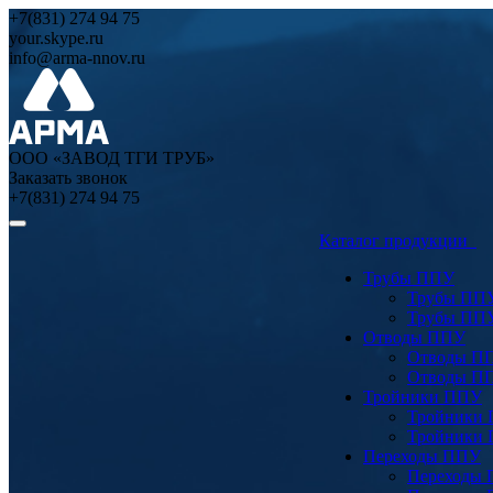
+7(831) 274 94 75
your.skype.ru
info@arma-nnov.ru
ООО «ЗАВОД ТГИ ТРУБ»
Заказать звонок
+7(831) 274 94 75
Каталог продукции
Трубы ППУ
Трубы ПП
Трубы ПП
Отводы ППУ
Отводы П
Отводы П
Тройники ППУ
Тройники
Тройники
Переходы ППУ
Переходы