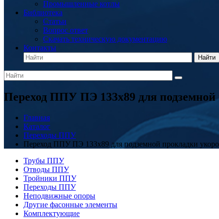
Промышленные котлы
Библиотека
Статьи
Вопрос ответ
Скачать техническую документацию
Контакты
Найти
Переход ППУ ПЭ 133x89 для подземной
Главная
Каталог
Переходы ППУ
Переход ППУ ПЭ 133x89 для подземной прокладки укор
Трубы ППУ
Отводы ППУ
Тройники ППУ
Переходы ППУ
Неподвижные опоры
Другие фасонные элементы
Комплектующие