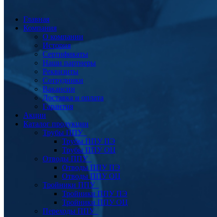
Главная
Компания
О компании
История
Сертификаты
Наши партнеры
Реквизиты
Сотрудники
Вакансии
Доставка и оплата
Гарантия
Акции
Каталог продукции
Трубы ППУ
Трубы ППУ ПЭ
Трубы ППУ ОЦ
Отводы ППУ
Отводы ППУ ПЭ
Отводы ППУ ОЦ
Тройники ППУ
Тройники ППУ ПЭ
Тройники ППУ ОЦ
Переходы ППУ