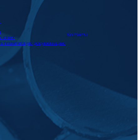
а
и
Контакты
с ответ
ть техническую документацию