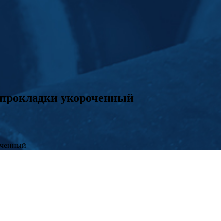
 прокладки укороченный
оченный