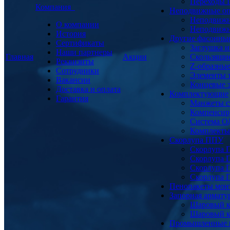
Переходы
Компания
Неподвижные о
Неподвижн
О компании
Неподвижн
История
Другие фасонны
Сертификаты
Заглушка и
Наши партнеры
Главная
Акции
Скользящи
Реквизиты
Z-образны
Сотрудники
Элементы 
Вакансии
Концевые 
Доставка и оплата
Комплектующие
Гарантия
Манжеты с
Компенсир
Система О
Комплекты 
Скорлупа ППУ
Скорлупа 
Скорлупа 
Скорлупа 
Скорлупа 
Пенопакеты мон
Запорная армат
Шаровый к
Шаровый к
Промышленные 