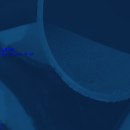
ванные
роизолированные
)
Ц