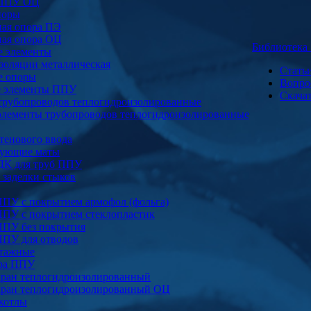
 ППУ ОЦ
поры
ая опора ПЭ
ая опора ОЦ
Библиотек
е элементы
золяции металлическая
Стать
е опоры
Вопро
е элементы ППУ
Скача
трубопроводов теплогидроизолированные
элементы трубопроводов теплогидроизолированные
тенового ввода
ующие маты
ДК для труб ППУ
заделки стыков
ППУ с покрытием армофол (фольга)
ППУ с покрытием стеклопластик
ППУ без покрытия
ППУ для отводов
тажные
ура ППУ
ран теплогидроизолированный
ран теплогидроизолированный ОЦ
котлы