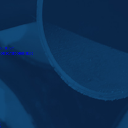
ванные
роизолированные
)
Ц