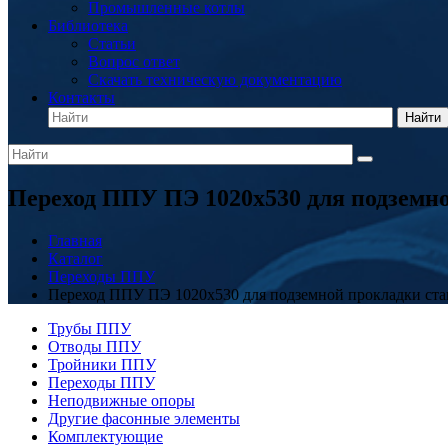
Промышленные котлы
Библиотека
Статьи
Вопрос ответ
Скачать техническую документацию
Контакты
Найти
Переход ППУ ПЭ 1020x530 для подземн
Главная
Каталог
Переходы ППУ
Переход ППУ ПЭ 1020x530 для подземной прокладки ст
Трубы ППУ
Отводы ППУ
Тройники ППУ
Переходы ППУ
Неподвижные опоры
Другие фасонные элементы
Комплектующие