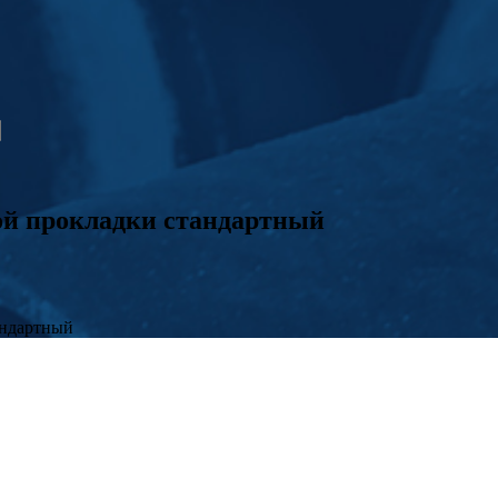
ой прокладки стандартный
андартный