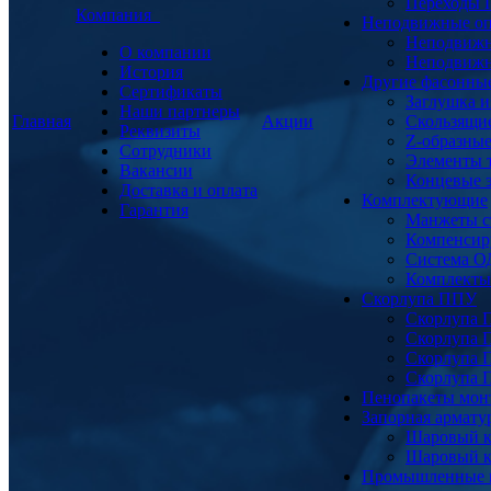
Переходы
Компания
Неподвижные о
Неподвижн
О компании
Неподвижн
История
Другие фасонны
Сертификаты
Заглушка и
Наши партнеры
Главная
Акции
Скользящи
Реквизиты
Z-образны
Сотрудники
Элементы 
Вакансии
Концевые 
Доставка и оплата
Комплектующие
Гарантия
Манжеты с
Компенсир
Система О
Комплекты 
Скорлупа ППУ
Скорлупа 
Скорлупа 
Скорлупа 
Скорлупа 
Пенопакеты мон
Запорная армат
Шаровый к
Шаровый к
Промышленные 