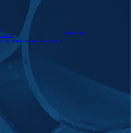
а
и
Контакты
с ответ
ть техническую документацию