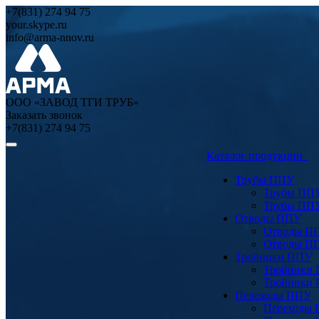
+7(831) 274 94 75
your.skype.ru
info@arma-nnov.ru
ООО «ЗАВОД ТГИ ТРУБ»
Заказать звонок
+7(831) 274 94 75
Каталог продукции
Трубы ППУ
Трубы ПП
Трубы ПП
Отводы ППУ
Отводы П
Отводы П
Тройники ППУ
Тройники
Тройники
Переходы ППУ
Переходы