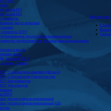
 ППУ ОЦ
поры
ая опора ПЭ
ая опора ОЦ
Библиотек
е элементы
золяции металлическая
Стать
е опоры
Вопро
е элементы ППУ
Скача
трубопроводов теплогидроизолированные
элементы трубопроводов теплогидроизолированные
тенового ввода
ующие маты
ДК для труб ППУ
заделки стыков
ППУ с покрытием армофол (фольга)
ППУ с покрытием стеклопластик
ППУ без покрытия
ППУ для отводов
тажные
ура ППУ
ран теплогидроизолированный
ран теплогидроизолированный ОЦ
котлы