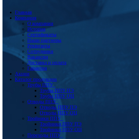
Главная
Компания
О компании
История
Сертификаты
Наши партнеры
Реквизиты
Сотрудники
Вакансии
Доставка и оплата
Гарантия
Акции
Каталог продукции
Трубы ППУ
Трубы ППУ ПЭ
Трубы ППУ ОЦ
Отводы ППУ
Отводы ППУ ПЭ
Отводы ППУ ОЦ
Тройники ППУ
Тройники ППУ ПЭ
Тройники ППУ ОЦ
Переходы ППУ