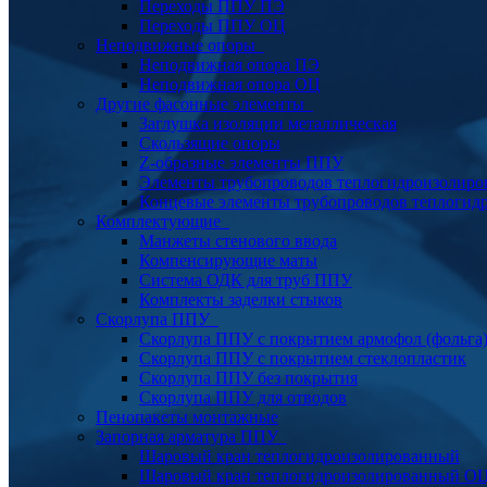
Переходы ППУ ПЭ
Переходы ППУ ОЦ
Неподвижные опоры
Неподвижная опора ПЭ
Неподвижная опора ОЦ
Другие фасонные элементы
Заглушка изоляции металлическая
Скользящие опоры
Z-образные элементы ППУ
Элементы трубопроводов теплогидроизолиро
Концевые элементы трубопроводов теплогид
Комплектующие
Манжеты стенового ввода
Компенсирующие маты
Система ОДК для труб ППУ
Комплекты заделки стыков
Скорлупа ППУ
Скорлупа ППУ с покрытием армофол (фольга
Скорлупа ППУ с покрытием стеклопластик
Скорлупа ППУ без покрытия
Скорлупа ППУ для отводов
Пенопакеты монтажные
Запорная арматура ППУ
Шаровый кран теплогидроизолированный
Шаровый кран теплогидроизолированный О