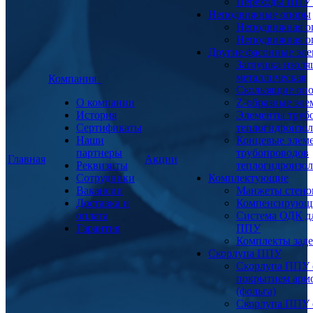
Переходы ППУ
Неподвижные опоры
Неподвижная о
Неподвижная о
Другие фасонные эл
Заглушка изоля
металлическая
Компания
Скользящие оп
О компании
Z-образные эл
История
Элементы труб
Сертификаты
теплогидроизо
Наши
Концевые элем
партнеры
трубопроводов
Главная
Акции
Реквизиты
теплогидроизо
Сотрудники
Комплектующие
Вакансии
Манжеты стено
Доставка и
Компенсирующ
оплата
Система ОДК дл
Гарантия
ППУ
Комплекты заде
Скорлупа ППУ
Скорлупа ППУ 
покрытием арм
(фольга)
Скорлупа ППУ 