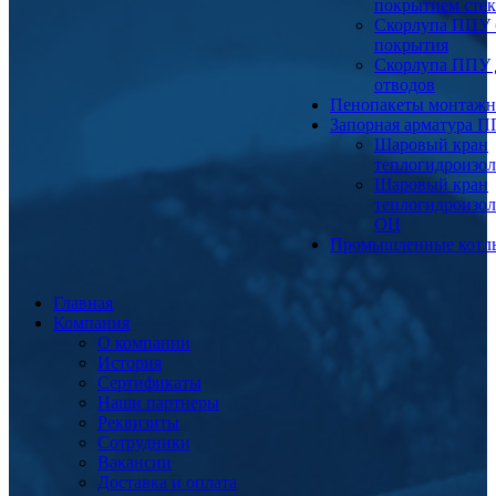
покрытием сте
Скорлупа ППУ 
покрытия
Скорлупа ППУ 
отводов
Пенопакеты монтаж
Запорная арматура 
Шаровый кран
теплогидроизо
Шаровый кран
теплогидроизо
ОЦ
Промышленные котл
Главная
Компания
О компании
История
Сертификаты
Наши партнеры
Реквизиты
Сотрудники
Вакансии
Доставка и оплата