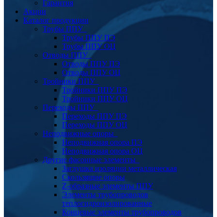
Гарантия
Акции
Каталог продукции
Трубы ППУ
Трубы ППУ ПЭ
Трубы ППУ ОЦ
Отводы ППУ
Отводы ППУ ПЭ
Отводы ППУ ОЦ
Тройники ППУ
Тройники ППУ ПЭ
Тройники ППУ ОЦ
Переходы ППУ
Переходы ППУ ПЭ
Переходы ППУ ОЦ
Неподвижные опоры
Неподвижная опора ПЭ
Неподвижная опора ОЦ
Другие фасонные элементы
Заглушка изоляции металлическая
Скользящие опоры
Z-образные элементы ППУ
Элементы трубопроводов
теплогидроизолированные
Концевые элементы трубопроводов