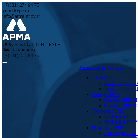
+7(831) 274 94 75
your.skype.ru
info@arma-nnov.ru
ООО «ЗАВОД ТГИ ТРУБ»
Заказать звонок
+7(831) 274 94 75
Каталог продукции
Трубы ППУ
Трубы ППУ ПЭ
Трубы ППУ О
Отводы ППУ
Отводы ППУ 
Отводы ППУ 
Тройники ППУ
Тройники ППУ
Тройники ППУ
Переходы ППУ
Переходы ППУ