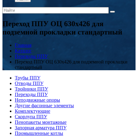
Переход ППУ ОЦ 630x426 для
подземной прокладки стандартный
Главная
Каталог
Переходы ППУ
Переход ППУ ОЦ 630x426 для подземной прокладки
стандартный
Трубы ППУ
Отводы ППУ
Тройники ППУ
Переходы ППУ
Неподвижные опоры
Другие фасонные элементы
Комплектующие
Скорлупа ППУ
Пенопакеты монтажные
Запорная арматура ППУ
Промышленные котлы