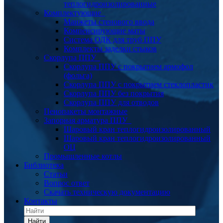
теплогидроизолированные
Комплектующие
Манжеты стенового ввода
Компенсирующие маты
Система ОДК для труб ППУ
Комплекты заделки стыков
Скорлупа ППУ
Скорлупа ППУ с покрытием армофол
(фольга)
Скорлупа ППУ с покрытием стеклопластик
Скорлупа ППУ без покрытия
Скорлупа ППУ для отводов
Пенопакеты монтажные
Запорная арматура ППУ
Шаровый кран теплогидроизолированный
Шаровый кран теплогидроизолированный
ОЦ
Промышленные котлы
Библиотека
Статьи
Вопрос ответ
Скачать техническую документацию
Контакты
Найти