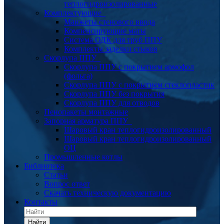
теплогидроизолированные
Комплектующие
Манжеты стенового ввода
Компенсирующие маты
Система ОДК для труб ППУ
Комплекты заделки стыков
Скорлупа ППУ
Скорлупа ППУ с покрытием армофол
(фольга)
Скорлупа ППУ с покрытием стеклопластик
Скорлупа ППУ без покрытия
Скорлупа ППУ для отводов
Пенопакеты монтажные
Запорная арматура ППУ
Шаровый кран теплогидроизолированный
Шаровый кран теплогидроизолированный
ОЦ
Промышленные котлы
Библиотека
Статьи
Вопрос ответ
Скачать техническую документацию
Контакты
Найти