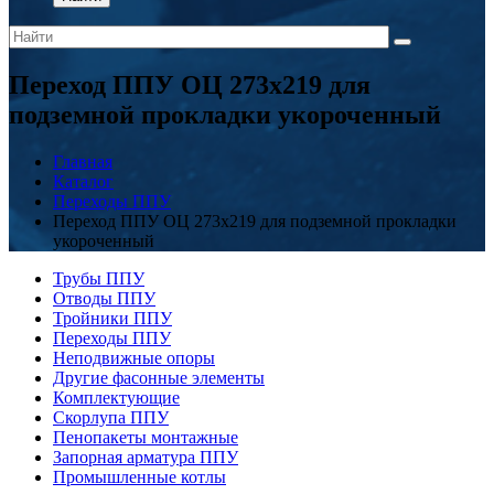
Переход ППУ ОЦ 273x219 для
подземной прокладки укороченный
Главная
Каталог
Переходы ППУ
Переход ППУ ОЦ 273x219 для подземной прокладки
укороченный
Трубы ППУ
Отводы ППУ
Тройники ППУ
Переходы ППУ
Неподвижные опоры
Другие фасонные элементы
Комплектующие
Скорлупа ППУ
Пенопакеты монтажные
Запорная арматура ППУ
Промышленные котлы