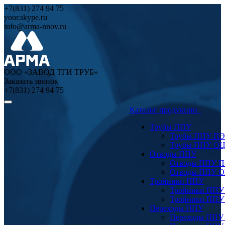
+7(831) 274 94 75
your.skype.ru
info@arma-nnov.ru
ООО «ЗАВОД ТГИ ТРУБ»
Заказать звонок
+7(831) 274 94 75
Каталог продукции
Трубы ППУ
Трубы ППУ ПЭ
Трубы ППУ О
Отводы ППУ
Отводы ППУ 
Отводы ППУ 
Тройники ППУ
Тройники ППУ
Тройники ППУ
Переходы ППУ
Переходы ППУ