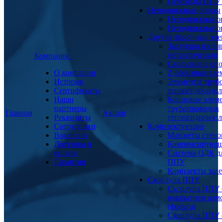
Переходы ППУ
Неподвижные опоры
Неподвижная о
Неподвижная о
Другие фасонные эл
Заглушка изоля
металлическая
Компания
Скользящие оп
О компании
Z-образные эл
История
Элементы труб
Сертификаты
теплогидроизо
Наши
Концевые элем
партнеры
трубопроводов
Главная
Акции
Реквизиты
теплогидроизо
Сотрудники
Комплектующие
Вакансии
Манжеты стено
Доставка и
Компенсирующ
оплата
Система ОДК дл
Гарантия
ППУ
Комплекты заде
Скорлупа ППУ
Скорлупа ППУ 
покрытием арм
(фольга)
Скорлупа ППУ 