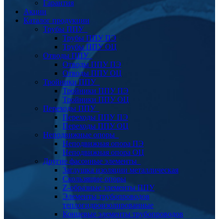
Гарантия
Акции
Каталог продукции
Трубы ППУ
Трубы ППУ ПЭ
Трубы ППУ ОЦ
Отводы ППУ
Отводы ППУ ПЭ
Отводы ППУ ОЦ
Тройники ППУ
Тройники ППУ ПЭ
Тройники ППУ ОЦ
Переходы ППУ
Переходы ППУ ПЭ
Переходы ППУ ОЦ
Неподвижные опоры
Неподвижная опора ПЭ
Неподвижная опора ОЦ
Другие фасонные элементы
Заглушка изоляции металлическая
Скользящие опоры
Z-образные элементы ППУ
Элементы трубопроводов
теплогидроизолированные
Концевые элементы трубопроводов