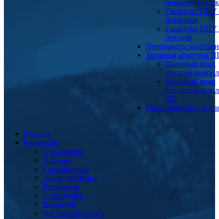
покрытием сте
Скорлупа ППУ 
покрытия
Скорлупа ППУ 
отводов
Пенопакеты монтаж
Запорная арматура 
Шаровый кран
теплогидроизо
Шаровый кран
теплогидроизо
ОЦ
Промышленные котл
Главная
Компания
О компании
История
Сертификаты
Наши партнеры
Реквизиты
Сотрудники
Вакансии
Доставка и оплата