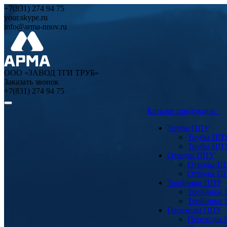
+7(831) 274 94 75
your.skype.ru
info@arma-nnov.ru
ООО «ЗАВОД ТГИ ТРУБ»
Заказать звонок
+7(831) 274 94 75
Каталог продукции
Трубы ППУ
Трубы ПП
Трубы ПП
Отводы ППУ
Отводы П
Отводы П
Тройники ППУ
Тройники
Тройники
Переходы ППУ
Переходы