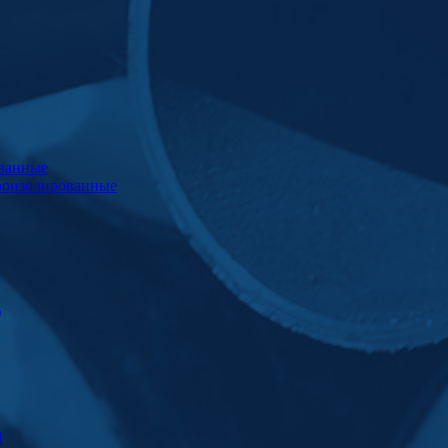
ванные
роизолированные
)
Ц