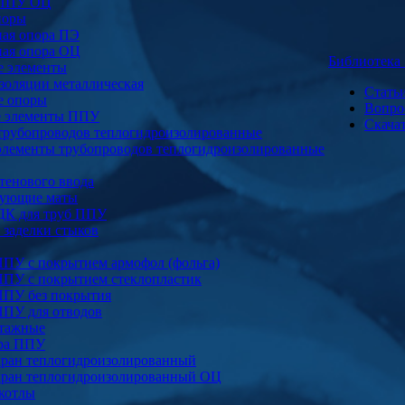
 ППУ ОЦ
поры
ая опора ПЭ
ая опора ОЦ
Библиотек
е элементы
золяции металлическая
Стать
е опоры
Вопро
е элементы ППУ
Скача
трубопроводов теплогидроизолированные
элементы трубопроводов теплогидроизолированные
тенового ввода
ующие маты
ДК для труб ППУ
заделки стыков
ППУ с покрытием армофол (фольга)
ППУ с покрытием стеклопластик
ППУ без покрытия
ППУ для отводов
тажные
ура ППУ
ран теплогидроизолированный
ран теплогидроизолированный ОЦ
котлы