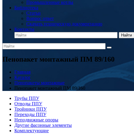
Промышленные котлы
Библиотека
Статьи
Вопрос ответ
Скачать техническую документацию
Контакты
Найти
Пенопакет монтажный ПМ 89/160
Главная
Каталог
Пенопакеты монтажные
Пенопакет монтажный ПМ 89/160
Трубы ППУ
Отводы ППУ
Тройники ППУ
Переходы ППУ
Неподвижные опоры
Другие фасонные элементы
Комплектующие