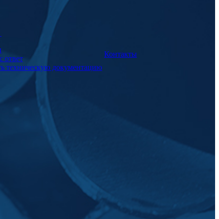
а
и
Контакты
с ответ
ть техническую документацию