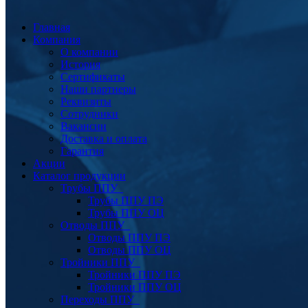
Главная
Компания
О компании
История
Сертификаты
Наши партнеры
Реквизиты
Сотрудники
Вакансии
Доставка и оплата
Гарантия
Акции
Каталог продукции
Трубы ППУ
Трубы ППУ ПЭ
Трубы ППУ ОЦ
Отводы ППУ
Отводы ППУ ПЭ
Отводы ППУ ОЦ
Тройники ППУ
Тройники ППУ ПЭ
Тройники ППУ ОЦ
Переходы ППУ