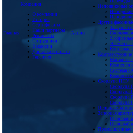
Переходы
Компания
Неподвижные о
Неподвижн
О компании
Неподвижн
История
Другие фасонны
Сертификаты
Заглушка и
Наши партнеры
Главная
Акции
Скользящи
Реквизиты
Z-образны
Сотрудники
Элементы 
Вакансии
Концевые 
Доставка и оплата
Комплектующие
Гарантия
Манжеты с
Компенсир
Система О
Комплекты 
Скорлупа ППУ
Скорлупа 
Скорлупа 
Скорлупа 
Скорлупа 
Пенопакеты мон
Запорная армат
Шаровый к
Шаровый к
Промышленные 