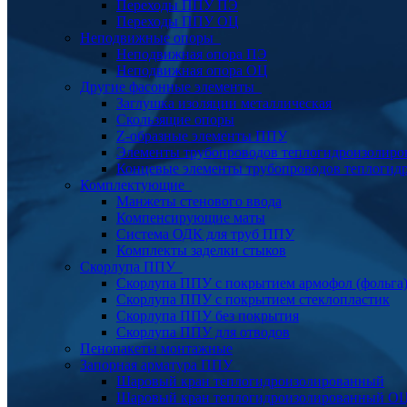
Переходы ППУ ПЭ
Переходы ППУ ОЦ
Неподвижные опоры
Неподвижная опора ПЭ
Неподвижная опора ОЦ
Другие фасонные элементы
Заглушка изоляции металлическая
Скользящие опоры
Z-образные элементы ППУ
Элементы трубопроводов теплогидроизолиро
Концевые элементы трубопроводов теплогид
Комплектующие
Манжеты стенового ввода
Компенсирующие маты
Система ОДК для труб ППУ
Комплекты заделки стыков
Скорлупа ППУ
Скорлупа ППУ с покрытием армофол (фольга
Скорлупа ППУ с покрытием стеклопластик
Скорлупа ППУ без покрытия
Скорлупа ППУ для отводов
Пенопакеты монтажные
Запорная арматура ППУ
Шаровый кран теплогидроизолированный
Шаровый кран теплогидроизолированный О