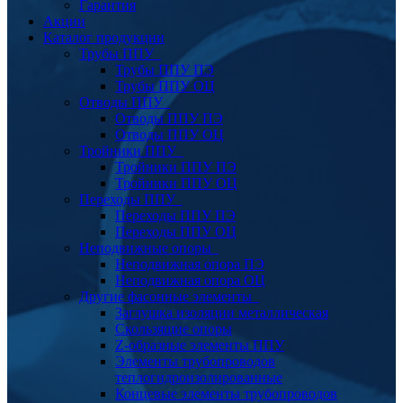
Гарантия
Акции
Каталог продукции
Трубы ППУ
Трубы ППУ ПЭ
Трубы ППУ ОЦ
Отводы ППУ
Отводы ППУ ПЭ
Отводы ППУ ОЦ
Тройники ППУ
Тройники ППУ ПЭ
Тройники ППУ ОЦ
Переходы ППУ
Переходы ППУ ПЭ
Переходы ППУ ОЦ
Неподвижные опоры
Неподвижная опора ПЭ
Неподвижная опора ОЦ
Другие фасонные элементы
Заглушка изоляции металлическая
Скользящие опоры
Z-образные элементы ППУ
Элементы трубопроводов
теплогидроизолированные
Концевые элементы трубопроводов