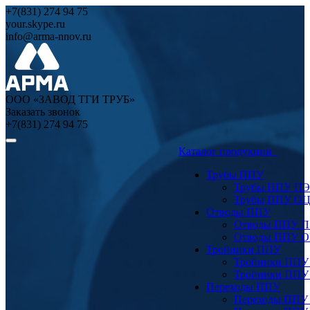
+7(831) 274 94 75
your.skype.ru
info@arma-nnov.ru
ООО «ЗАВОД ТГИ ТРУБ»
Заказать звонок
+7(831) 274 94 75
Каталог продукции
Трубы ППУ
Трубы ППУ ПЭ
Трубы ППУ О
Отводы ППУ
Отводы ППУ 
Отводы ППУ 
Тройники ППУ
Тройники ППУ
Тройники ППУ
Переходы ППУ
Переходы ППУ