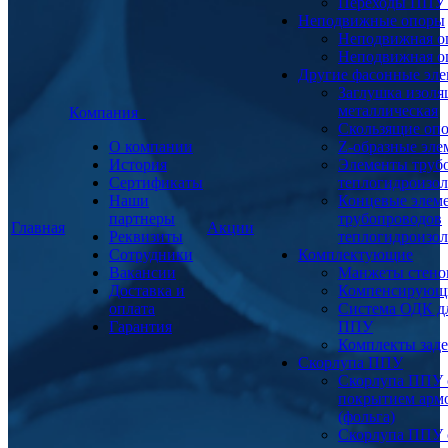
Переходы ППУ
Неподвижные опоры
Неподвижная о
Неподвижная о
Другие фасонные эл
Заглушка изоля
металлическая
Компания
Скользящие оп
О компании
Z-образные эл
История
Элементы труб
Сертификаты
теплогидроизо
Наши
Концевые элем
партнеры
трубопроводов
Главная
Акции
Реквизиты
теплогидроизо
Сотрудники
Комплектующие
Вакансии
Манжеты стено
Доставка и
Компенсирующ
оплата
Система ОДК дл
Гарантия
ППУ
Комплекты заде
Скорлупа ППУ
Скорлупа ППУ 
покрытием арм
(фольга)
Скорлупа ППУ 