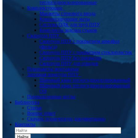
теплогидроизолированные
Комплектующие
Манжеты стенового ввода
Компенсирующие маты
Система ОДК для труб ППУ
Комплекты заделки стыков
Скорлупа ППУ
Скорлупа ППУ с покрытием армофол
(фольга)
Скорлупа ППУ с покрытием стеклопластик
Скорлупа ППУ без покрытия
Скорлупа ППУ для отводов
Пенопакеты монтажные
Запорная арматура ППУ
Шаровый кран теплогидроизолированный
Шаровый кран теплогидроизолированный
ОЦ
Промышленные котлы
Библиотека
Статьи
Вопрос ответ
Скачать техническую документацию
Контакты
Найти