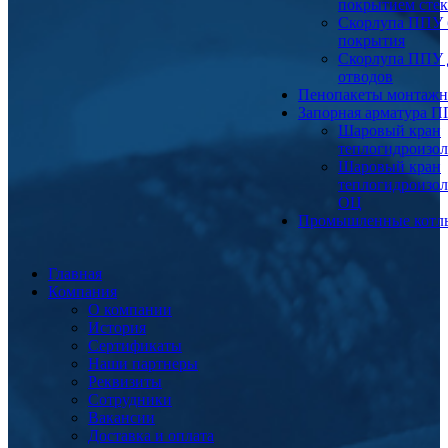
покрытием сте
Скорлупа ППУ 
покрытия
Скорлупа ППУ 
отводов
Пенопакеты монтаж
Запорная арматура 
Шаровый кран
теплогидроизо
Шаровый кран
теплогидроизо
ОЦ
Промышленные котл
Главная
Компания
О компании
История
Сертификаты
Наши партнеры
Реквизиты
Сотрудники
Вакансии
Доставка и оплата