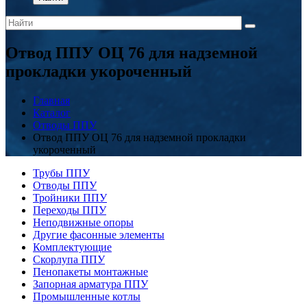
Отвод ППУ ОЦ 76 для надземной
прокладки укороченный
Главная
Каталог
Отводы ППУ
Отвод ППУ ОЦ 76 для надземной прокладки
укороченный
Трубы ППУ
Отводы ППУ
Тройники ППУ
Переходы ППУ
Неподвижные опоры
Другие фасонные элементы
Комплектующие
Скорлупа ППУ
Пенопакеты монтажные
Запорная арматура ППУ
Промышленные котлы