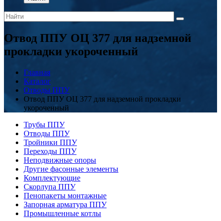
Отвод ППУ ОЦ 377 для надземной
прокладки укороченный
Главная
Каталог
Отводы ППУ
Отвод ППУ ОЦ 377 для надземной прокладки
укороченный
Трубы ППУ
Отводы ППУ
Тройники ППУ
Переходы ППУ
Неподвижные опоры
Другие фасонные элементы
Комплектующие
Скорлупа ППУ
Пенопакеты монтажные
Запорная арматура ППУ
Промышленные котлы