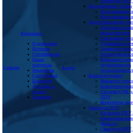
Переходы ППУ
Неподвижные опоры
Неподвижная о
Неподвижная о
Другие фасонные эл
Заглушка изоля
металлическая
Компания
Скользящие оп
О компании
Z-образные эл
История
Элементы труб
Сертификаты
теплогидроизо
Наши
Концевые элем
партнеры
трубопроводов
Главная
Акции
Реквизиты
теплогидроизо
Сотрудники
Комплектующие
Вакансии
Манжеты стено
Доставка и
Компенсирующ
оплата
Система ОДК дл
Гарантия
ППУ
Комплекты заде
Скорлупа ППУ
Скорлупа ППУ 
покрытием арм
(фольга)
Скорлупа ППУ 