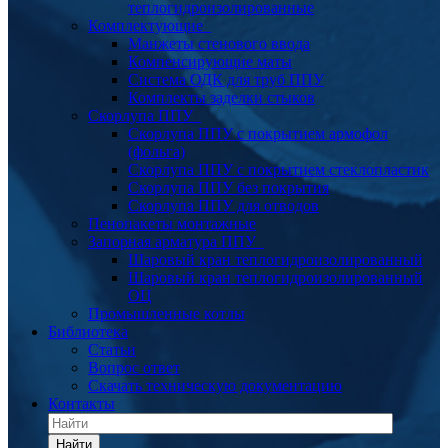
теплогидроизолированные
Комплектующие
Манжеты стенового ввода
Компенсирующие маты
Система ОДК для труб ППУ
Комплекты заделки стыков
Скорлупа ППУ
Скорлупа ППУ с покрытием армофол
(фольга)
Скорлупа ППУ с покрытием стеклопластик
Скорлупа ППУ без покрытия
Скорлупа ППУ для отводов
Пенопакеты монтажные
Запорная арматура ППУ
Шаровый кран теплогидроизолированный
Шаровый кран теплогидроизолированный
ОЦ
Промышленные котлы
Библиотека
Статьи
Вопрос ответ
Скачать техническую документацию
Контакты
Найти