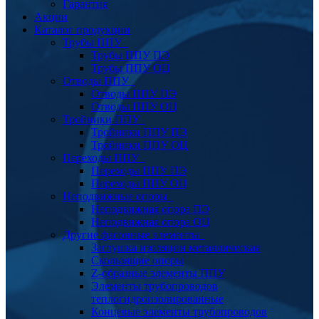
Гарантия
Акции
Каталог продукции
Трубы ППУ
Трубы ППУ ПЭ
Трубы ППУ ОЦ
Отводы ППУ
Отводы ППУ ПЭ
Отводы ППУ ОЦ
Тройники ППУ
Тройники ППУ ПЭ
Тройники ППУ ОЦ
Переходы ППУ
Переходы ППУ ПЭ
Переходы ППУ ОЦ
Неподвижные опоры
Неподвижная опора ПЭ
Неподвижная опора ОЦ
Другие фасонные элементы
Заглушка изоляции металлическая
Скользящие опоры
Z-образные элементы ППУ
Элементы трубопроводов
теплогидроизолированные
Концевые элементы трубопроводов