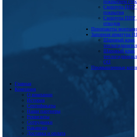
покрытием сте
Скорлупа ППУ 
покрытия
Скорлупа ППУ 
отводов
Пенопакеты монтаж
Запорная арматура 
Шаровый кран
теплогидроизо
Шаровый кран
теплогидроизо
ОЦ
Промышленные котл
Главная
Компания
О компании
История
Сертификаты
Наши партнеры
Реквизиты
Сотрудники
Вакансии
Доставка и оплата