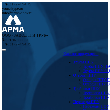
+7(831) 274 94 75
your.skype.ru
info@arma-nnov.ru
ООО «ЗАВОД ТГИ ТРУБ»
Заказать звонок
+7(831) 274 94 75
Каталог продукции
Трубы ППУ
Трубы ППУ ПЭ
Трубы ППУ О
Отводы ППУ
Отводы ППУ 
Отводы ППУ 
Тройники ППУ
Тройники ППУ
Тройники ППУ
Переходы ППУ
Переходы ППУ