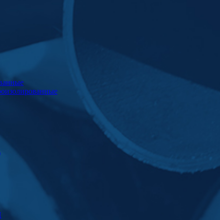
ванные
роизолированные
)
Ц