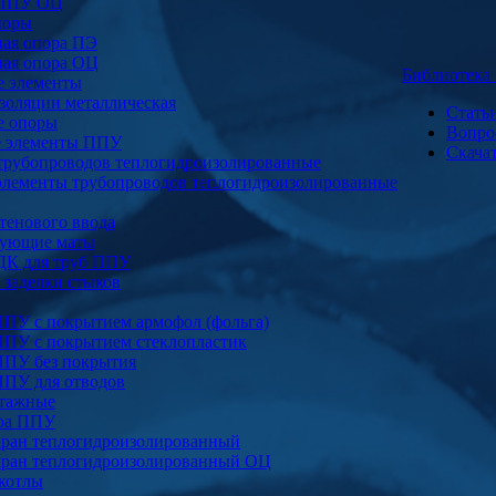
 ППУ ОЦ
поры
ая опора ПЭ
ая опора ОЦ
Библиотек
е элементы
золяции металлическая
Стать
е опоры
Вопро
е элементы ППУ
Скача
трубопроводов теплогидроизолированные
элементы трубопроводов теплогидроизолированные
тенового ввода
ующие маты
ДК для труб ППУ
заделки стыков
ППУ с покрытием армофол (фольга)
ППУ с покрытием стеклопластик
ППУ без покрытия
ППУ для отводов
тажные
ура ППУ
ран теплогидроизолированный
ран теплогидроизолированный ОЦ
котлы