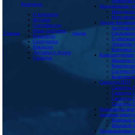
Переходы
Компания
Неподвижные о
Неподвижн
О компании
Неподвижн
История
Другие фасонны
Сертификаты
Заглушка и
Наши партнеры
Главная
Акции
Скользящи
Реквизиты
Z-образны
Сотрудники
Элементы 
Вакансии
Концевые 
Доставка и оплата
Комплектующие
Гарантия
Манжеты с
Компенсир
Система О
Комплекты 
Скорлупа ППУ
Скорлупа 
Скорлупа 
Скорлупа 
Скорлупа 
Пенопакеты мон
Запорная армат
Шаровый к
Шаровый к
Промышленные 