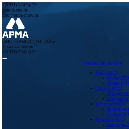
+7(831) 274 94 75
your.skype.ru
info@arma-nnov.ru
ООО «ЗАВОД ТГИ ТРУБ»
Заказать звонок
+7(831) 274 94 75
Каталог продукции
Трубы ППУ
Трубы ПП
Трубы ПП
Отводы ППУ
Отводы П
Отводы П
Тройники ППУ
Тройники
Тройники
Переходы ППУ
Переходы