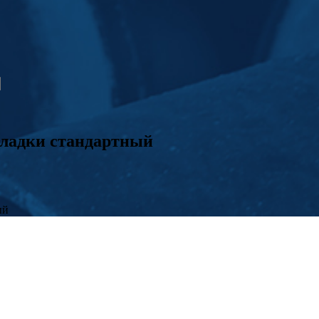
кладки стандартный
ый