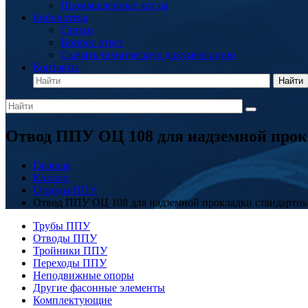
Промышленные котлы
Библиотека
Статьи
Вопрос ответ
Скачать техническую документацию
Контакты
Найти
Отвод ППУ ОЦ 108 для надземной про
Главная
Каталог
Отводы ППУ
Отвод ППУ ОЦ 108 для надземной прокладки стандартн
Трубы ППУ
Отводы ППУ
Тройники ППУ
Переходы ППУ
Неподвижные опоры
Другие фасонные элементы
Комплектующие