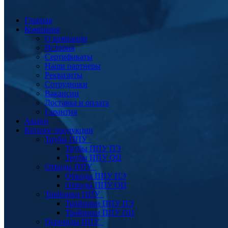
Главная
Компания
О компании
История
Сертификаты
Наши партнеры
Реквизиты
Сотрудники
Вакансии
Доставка и оплата
Гарантия
Акции
Каталог продукции
Трубы ППУ
Трубы ППУ ПЭ
Трубы ППУ ОЦ
Отводы ППУ
Отводы ППУ ПЭ
Отводы ППУ ОЦ
Тройники ППУ
Тройники ППУ ПЭ
Тройники ППУ ОЦ
Переходы ППУ