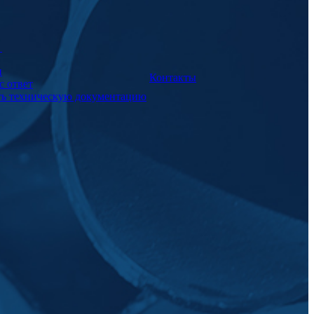
а
и
Контакты
с ответ
ть техническую документацию