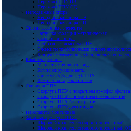
Переходы ППУ ПЭ
Переходы ППУ ОЦ
Неподвижные опоры
Неподвижная опора ПЭ
Неподвижная опора ОЦ
Другие фасонные элементы
Заглушка изоляции металлическая
Скользящие опоры
Z-образные элементы ППУ
Элементы трубопроводов теплогидроизолиро
Концевые элементы трубопроводов теплогид
Комплектующие
Манжеты стенового ввода
Компенсирующие маты
Система ОДК для труб ППУ
Комплекты заделки стыков
Скорлупа ППУ
Скорлупа ППУ с покрытием армофол (фольга
Скорлупа ППУ с покрытием стеклопластик
Скорлупа ППУ без покрытия
Скорлупа ППУ для отводов
Пенопакеты монтажные
Запорная арматура ППУ
Шаровый кран теплогидроизолированный
Шаровый кран теплогидроизолированный О