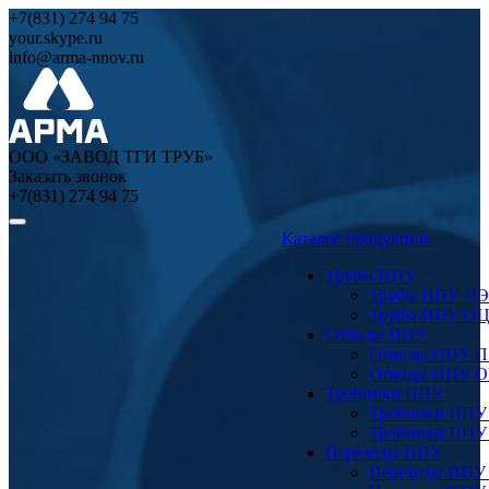
+7(831) 274 94 75
your.skype.ru
info@arma-nnov.ru
ООО «ЗАВОД ТГИ ТРУБ»
Заказать звонок
+7(831) 274 94 75
Каталог продукции
Трубы ППУ
Трубы ППУ ПЭ
Трубы ППУ О
Отводы ППУ
Отводы ППУ 
Отводы ППУ 
Тройники ППУ
Тройники ППУ
Тройники ППУ
Переходы ППУ
Переходы ППУ