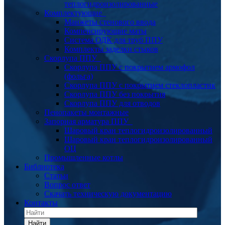
теплогидроизолированные
Комплектующие
Манжеты стенового ввода
Компенсирующие маты
Система ОДК для труб ППУ
Комплекты заделки стыков
Скорлупа ППУ
Скорлупа ППУ с покрытием армофол
(фольга)
Скорлупа ППУ с покрытием стеклопластик
Скорлупа ППУ без покрытия
Скорлупа ППУ для отводов
Пенопакеты монтажные
Запорная арматура ППУ
Шаровый кран теплогидроизолированный
Шаровый кран теплогидроизолированный
ОЦ
Промышленные котлы
Библиотека
Статьи
Вопрос ответ
Скачать техническую документацию
Контакты
Найти