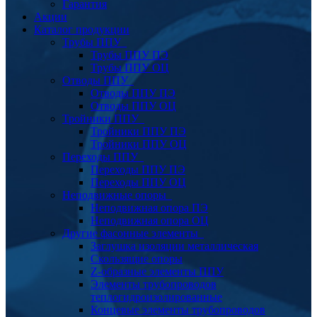
Гарантия
Акции
Каталог продукции
Трубы ППУ
Трубы ППУ ПЭ
Трубы ППУ ОЦ
Отводы ППУ
Отводы ППУ ПЭ
Отводы ППУ ОЦ
Тройники ППУ
Тройники ППУ ПЭ
Тройники ППУ ОЦ
Переходы ППУ
Переходы ППУ ПЭ
Переходы ППУ ОЦ
Неподвижные опоры
Неподвижная опора ПЭ
Неподвижная опора ОЦ
Другие фасонные элементы
Заглушка изоляции металлическая
Скользящие опоры
Z-образные элементы ППУ
Элементы трубопроводов
теплогидроизолированные
Концевые элементы трубопроводов