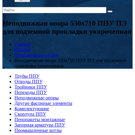
Неподвижная опора 530x710 ППУ ПЭ
для подземной прокладки укороченная
Главная
Каталог
Неподвижные опоры
Неподвижная опора 530x710 ППУ ПЭ для подземной
прокладки укороченная
Трубы ППУ
Отводы ППУ
Тройники ППУ
Переходы ППУ
Неподвижные опоры
Другие фасонные элементы
Комплектующие
Скорлупа ППУ
Пенопакеты монтажные
Запорная арматура ППУ
Промышленные котлы