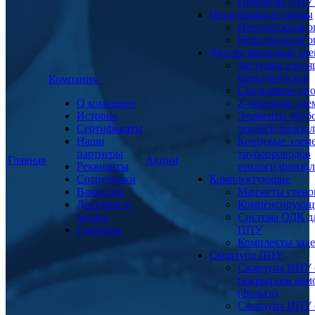
Переходы ППУ
Неподвижные опоры
Неподвижная о
Неподвижная о
Другие фасонные эл
Заглушка изоля
металлическая
Компания
Скользящие оп
О компании
Z-образные эл
История
Элементы труб
Сертификаты
теплогидроизо
Наши
Концевые элем
партнеры
трубопроводов
Главная
Акции
Реквизиты
теплогидроизо
Сотрудники
Комплектующие
Вакансии
Манжеты стено
Доставка и
Компенсирующ
оплата
Система ОДК дл
Гарантия
ППУ
Комплекты заде
Скорлупа ППУ
Скорлупа ППУ 
покрытием арм
(фольга)
Скорлупа ППУ 