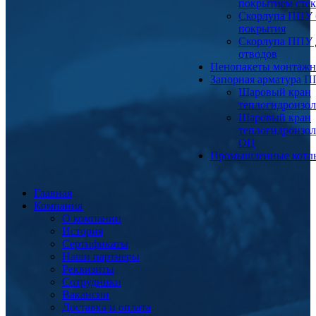
покрытием сте
Скорлупа ППУ 
покрытия
Скорлупа ППУ 
отводов
Пенопакеты монтаж
Запорная арматура 
Шаровый кран
теплогидроизо
Шаровый кран
теплогидроизо
ОЦ
Промышленные котл
Главная
Компания
О компании
История
Сертификаты
Наши партнеры
Реквизиты
Сотрудники
Вакансии
Доставка и оплата