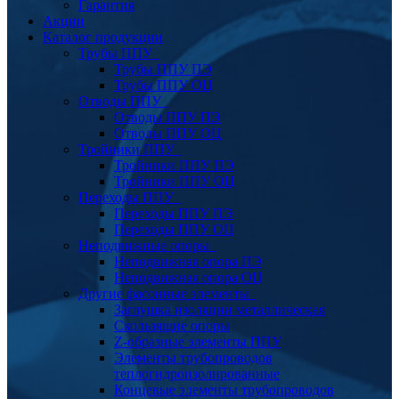
Гарантия
Акции
Каталог продукции
Трубы ППУ
Трубы ППУ ПЭ
Трубы ППУ ОЦ
Отводы ППУ
Отводы ППУ ПЭ
Отводы ППУ ОЦ
Тройники ППУ
Тройники ППУ ПЭ
Тройники ППУ ОЦ
Переходы ППУ
Переходы ППУ ПЭ
Переходы ППУ ОЦ
Неподвижные опоры
Неподвижная опора ПЭ
Неподвижная опора ОЦ
Другие фасонные элементы
Заглушка изоляции металлическая
Скользящие опоры
Z-образные элементы ППУ
Элементы трубопроводов
теплогидроизолированные
Концевые элементы трубопроводов