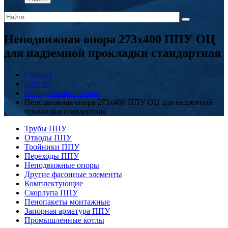
Неподвижная опора 273x400 ППУ ОЦ
для надземной прокладки стандартная
Главная
Каталог
Неподвижные опоры
Неподвижная опора 273x400 ППУ ОЦ для надземной
прокладки стандартная
Трубы ППУ
Отводы ППУ
Тройники ППУ
Переходы ППУ
Неподвижные опоры
Другие фасонные элементы
Комплектующие
Скорлупа ППУ
Пенопакеты монтажные
Запорная арматура ППУ
Промышленные котлы