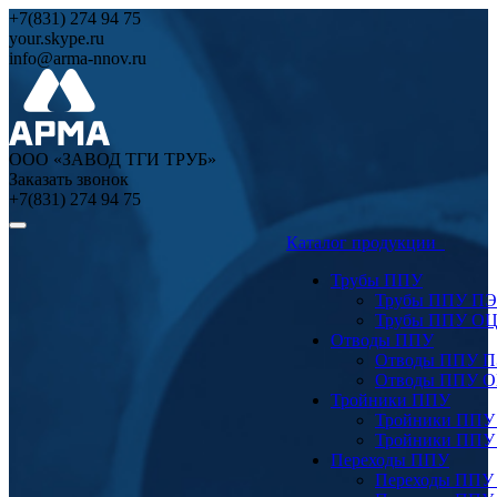
+7(831) 274 94 75
your.skype.ru
info@arma-nnov.ru
ООО «ЗАВОД ТГИ ТРУБ»
Заказать звонок
+7(831) 274 94 75
Каталог продукции
Трубы ППУ
Трубы ППУ ПЭ
Трубы ППУ О
Отводы ППУ
Отводы ППУ 
Отводы ППУ 
Тройники ППУ
Тройники ППУ
Тройники ППУ
Переходы ППУ
Переходы ППУ