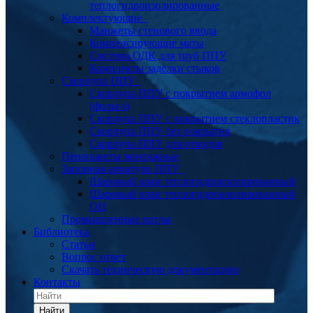
теплогидроизолированные
Комплектующие
Манжеты стенового ввода
Компенсирующие маты
Система ОДК для труб ППУ
Комплекты заделки стыков
Скорлупа ППУ
Скорлупа ППУ с покрытием армофол
(фольга)
Скорлупа ППУ с покрытием стеклопластик
Скорлупа ППУ без покрытия
Скорлупа ППУ для отводов
Пенопакеты монтажные
Запорная арматура ППУ
Шаровый кран теплогидроизолированный
Шаровый кран теплогидроизолированный
ОЦ
Промышленные котлы
Библиотека
Статьи
Вопрос ответ
Скачать техническую документацию
Контакты
Найти