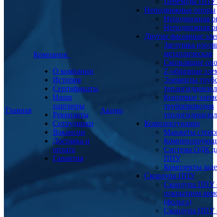
Переходы ППУ
Неподвижные опоры
Неподвижная о
Неподвижная о
Другие фасонные эл
Заглушка изоля
металлическая
Компания
Скользящие оп
О компании
Z-образные эл
История
Элементы труб
Сертификаты
теплогидроизо
Наши
Концевые элем
партнеры
трубопроводов
Главная
Акции
Реквизиты
теплогидроизо
Сотрудники
Комплектующие
Вакансии
Манжеты стено
Доставка и
Компенсирующ
оплата
Система ОДК дл
Гарантия
ППУ
Комплекты заде
Скорлупа ППУ
Скорлупа ППУ 
покрытием арм
(фольга)
Скорлупа ППУ 