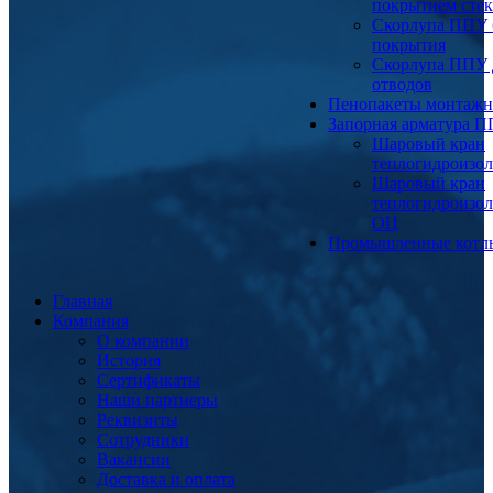
покрытием сте
Скорлупа ППУ 
покрытия
Скорлупа ППУ 
отводов
Пенопакеты монтаж
Запорная арматура 
Шаровый кран
теплогидроизо
Шаровый кран
теплогидроизо
ОЦ
Промышленные котл
Главная
Компания
О компании
История
Сертификаты
Наши партнеры
Реквизиты
Сотрудники
Вакансии
Доставка и оплата